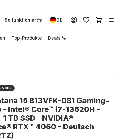
So funktioniert’s
DE
en
Top-Produkte
Deals %
 LAGER
atana 15 B13VFK-081 Gaming-
 - Intel® Core™ i7-13620H -
- 1 TB SSD - NVIDIA®
ce® RTX™ 4060 - Deutsch
TZ)