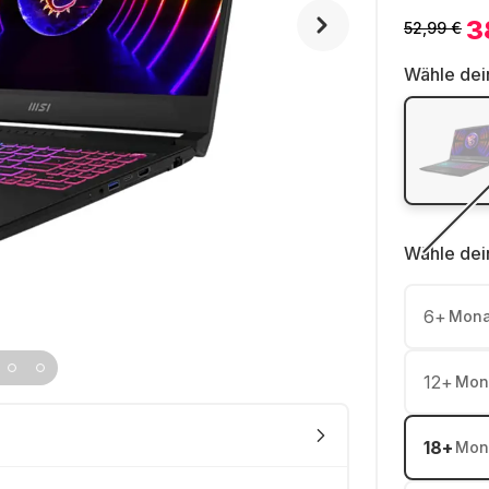
3
52,99 €
Wähle dei
Wähle dei
6
+
Mona
12
+
Mon
18
+
Mon