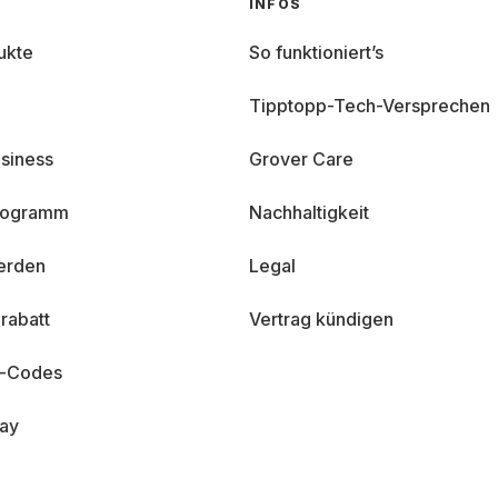
INFOS
ukte
So funktioniert’s
Tipptopp-Tech-Versprechen
siness
Grover Care
programm
Nachhaltigkeit
erden
Legal
rabatt
Vertrag kündigen
n-Codes
day