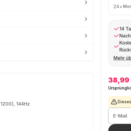
24
+
Mon
14 Ta
Nach
Kost
Rück
Mehr üb
38,99
Ursprüngli
Dieses
 1200), 144Hz
E-Mail