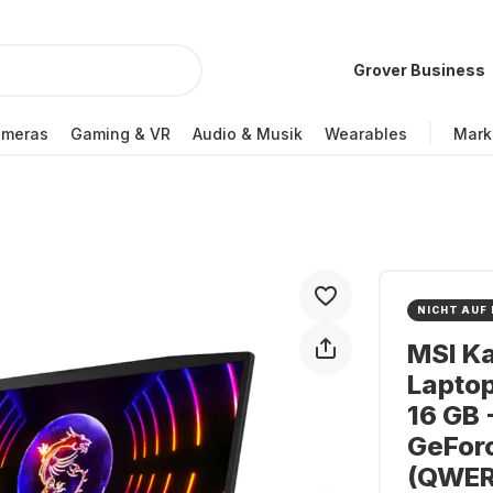
Grover Business
ameras
Gaming & VR
Audio & Musik
Wearables
Mark
NICHT AUF
MSI K
Laptop
16 GB 
GeFor
(QWER