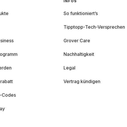
INFOS
ukte
So funktioniert’s
Tipptopp-Tech-Versprechen
siness
Grover Care
programm
Nachhaltigkeit
erden
Legal
rabatt
Vertrag kündigen
n-Codes
day