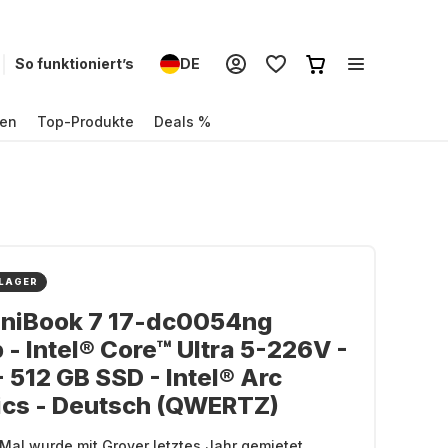
So funktioniert’s
DE
en
Top-Produkte
Deals %
 LAGER
niBook 7 17-dc0054ng
 - Intel® Core™ Ultra 5-226V -
- 512 GB SSD - Intel® Arc
ics - Deutsch (QWERTZ)
Mal wurde mit Grover letztes Jahr gemietet.