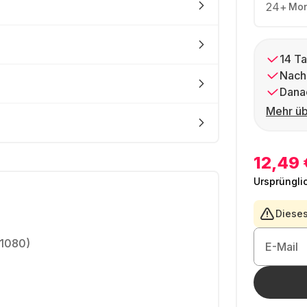
24
+
Mon
14 Ta
Nach
Dana
Mehr üb
12,49 
Ursprüngli
Dieses
 1080)
E-Mail