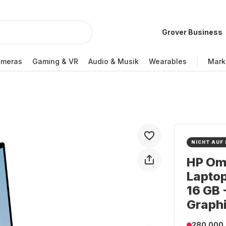
Grover Business
ameras
Gaming & VR
Audio & Musik
Wearables
Mark
NICHT AUF
HP Om
Laptop
16 GB 
Graph
280.000