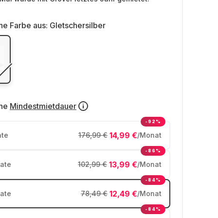
ne Farbe aus:
Gletschersilber
ne
Mindestmietdauer
-92%
14,99 €
te
176,99 €
/Monat
-86%
13,99 €
ate
102,99 €
/Monat
-84%
12,49 €
ate
78,49 €
/Monat
-84%