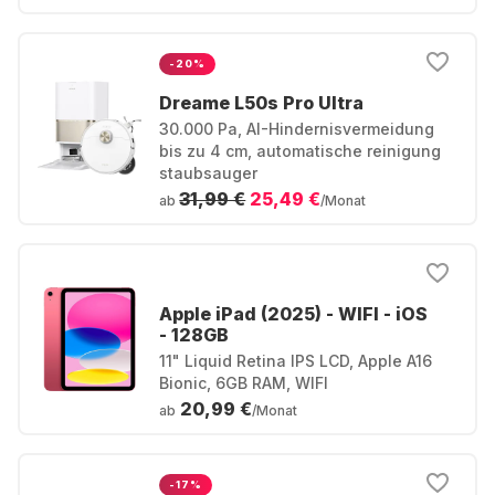
-20%
Dreame L50s Pro Ultra
30.000 Pa, AI-Hindernisvermeidung
bis zu 4 cm, automatische reinigung
staubsauger
31,99 €
25,49 €
ab
/Monat
Apple iPad (2025) - WIFI - iOS
- 128GB
11" Liquid Retina IPS LCD, Apple A16
Bionic, 6GB RAM, WIFI
20,99 €
ab
/Monat
-17%