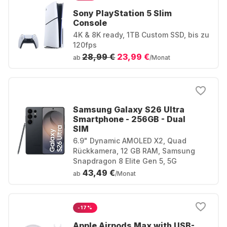
Sony PlayStation 5 Slim
Console
4K & 8K ready, 1TB Custom SSD, bis zu
120fps
28,99 €
23,99 €
ab
/Monat
Samsung Galaxy S26 Ultra
Smartphone - 256GB - Dual
SIM
6.9" Dynamic AMOLED X2, Quad
Rückkamera, 12 GB RAM, Samsung
Snapdragon 8 Elite Gen 5, 5G
43,49 €
ab
/Monat
-17%
Apple Airpods Max with USB-