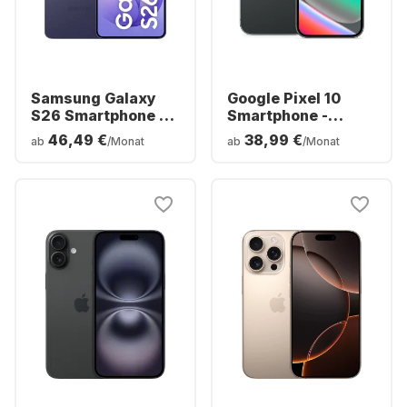
Samsung Galaxy
Google Pixel 10
S26 Smartphone -
Smartphone -
256GB - Dual SIM
128GB - Dual SIM
46,49 €
38,99 €
ab
/Monat
ab
/Monat