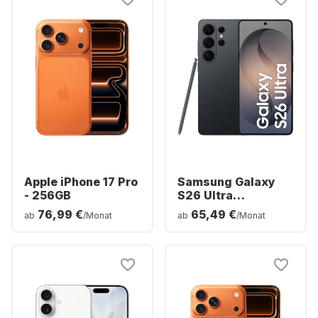
Apple iPhone 17 Pro
Samsung Galaxy
- 256GB
S26 Ultra
Smartphone -
76,99 €
65,49 €
ab
/Monat
ab
/Monat
256GB - Dual SIM