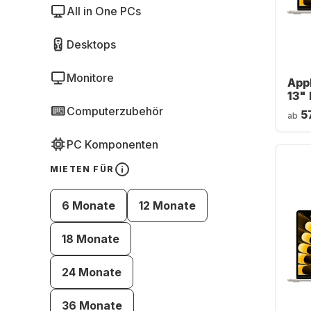
All in One PCs
Desktops
Monitore
App
13" 
Core
Computerzubehör
5
ab
SSD
Deu
PC Komponenten
MIETEN FÜR
6 Monate
12 Monate
18 Monate
24 Monate
36 Monate