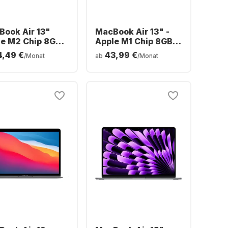
ook Air 13"
MacBook Air 13" -
le M2 Chip 8GB
Apple M1 Chip 8GB
ory 256GB SSD
Memory 512GB SSD
4,49 €
43,99 €
/Monat
ab
/Monat
grated 8-core
Integrated 8-core
GPU