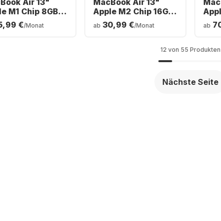
Book Air 13"
MacBook Air 13"
MacB
le M1 Chip 8GB
Apple M2 Chip 16GB
Appl
ory 256GB SSD
Memory 512GB SSD
Mem
5,99 €
30,99 €
7
/Monat
ab
/Monat
ab
egrated 7-core
Integrated 8-core
Inte
U
GPU
GPU
12 von 55 Produkten
Nächste Seite