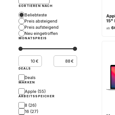
SORTIEREN NACH
Beliebteste
App
15" 
Preis absteigend
Core
Preis aufsteigend
6
ab
SSD
Neu eingetroffen
Eng
MONATSPREIS
€
€
DEALS
Deals
MARKEN
Apple (55)
ARBEITSSPEICHER
8 (26)
16 (27)