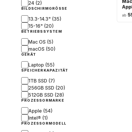
Mac
24 (2)
App
BILDSCHIRMGRÖSSE
Mem
5
ab
Int
13.3-14.3" (35)
GP
15-16" (20)
BETRIEBSSYSTEM
Mac OS (5)
macOS (50)
GERÄT
Laptop (55)
SPEICHERKAPAZITÄT
1TB SSD (7)
256GB SSD (20)
512GB SSD (28)
PROZESSORMARKE
Apple (54)
Intel® (1)
PROZESSORMODELL