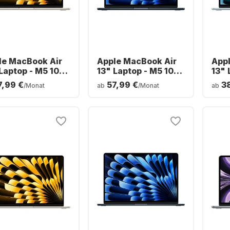
le MacBook Air
Apple MacBook Air
App
Laptop - M5 10-
13" Laptop - M5 10-
13" 
 - 16 GB - 1 TB
Core - 16 GB - 1 TB
M5 -
7,99 €
57,99 €
3
/Monat
ab
/Monat
ab
 - 10-Core-CPU -
SSD - 10-Core-CPU -
SSD 
tsch (QWERTZ)
Englisch (QWERTY)
Deu