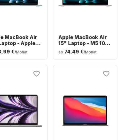
le MacBook Air
Apple MacBook Air
Laptop - Apple
15" Laptop - M5 10-
 16 GB - 512 GB
Core - 24 GB - 1 TB
8,99 €
74,49 €
/Monat
ab
/Monat
- Apple 8-Core -
SSD - 10-Core-CPU -
tsch (QWERTZ)
Englisch (QWERTY)