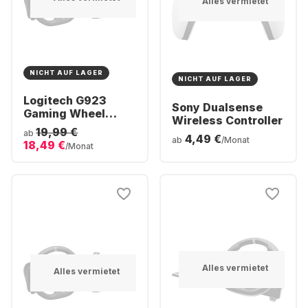
Alles vermietet
NICHT AUF LAGER
NICHT AUF LAGER
Logitech G923
Sony Dualsense
Gaming Wheel
Wireless Controller
(Playstation + PC)
19,99 €
ab
4,49 €
ab
/Monat
18,49 €
/Monat
Alles vermietet
Alles vermietet