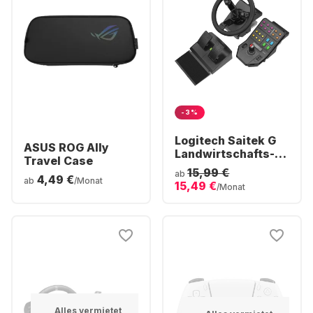
-3%
Logitech Saitek G
ASUS ROG Ally
Landwirtschafts-
Travel Case
Simulator-
15,99 €
ab
4,49 €
Controller
ab
/Monat
15,49 €
/Monat
Alles vermietet