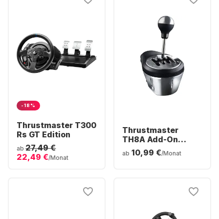
-18%
Thrustmaster T300
Thrustmaster
Rs GT Edition
TH8A Add-On
27,49 €
Schaltknüppel
ab
10,99 €
ab
/Monat
22,49 €
/Monat