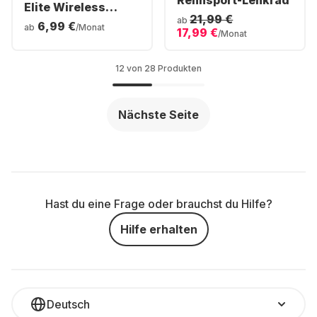
Rennsport-Lenkrad
Elite Wireless
21,99 €
Controller Series 2
ab
6,99 €
ab
/Monat
17,99 €
/Monat
12 von 28 Produkten
Nächste Seite
Hast du eine Frage oder brauchst du Hilfe?
Hilfe erhalten
Deutsch