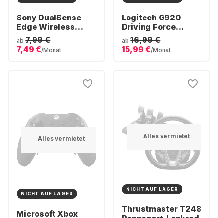
Sony DualSense
Logitech G920
Edge Wireless
Driving Force
Controller
Racing-Lenkrad
7,99 €
16,99 €
ab
ab
7,49 €
15,99 €
/Monat
/Monat
Alles vermietet
Alles vermietet
NICHT AUF LAGER
NICHT AUF LAGER
Thrustmaster T248
Microsoft Xbox