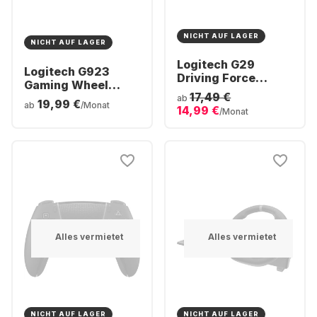
NICHT AUF LAGER
NICHT AUF LAGER
Logitech G29
Logitech G923
Driving Force
Gaming Wheel
Racing-Lenkrad
17,49 €
(Xbox + PC)
ab
19,99 €
ab
/Monat
14,99 €
/Monat
Alles vermietet
Alles vermietet
NICHT AUF LAGER
NICHT AUF LAGER