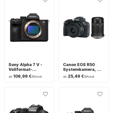
Sony Alpha 7 V -
Canon EOS R50
Vollformat-
Systemkamera, mit
Kameragehäuse
Objektiv RF-S 18-
106,99 €
25,49 €
ab
/Monat
ab
/Monat
(ILCE-7M5B)
45mm f/4.5-6.3 IS
STM + RF-S 55-
210mm f/5-7.1 IS
STM