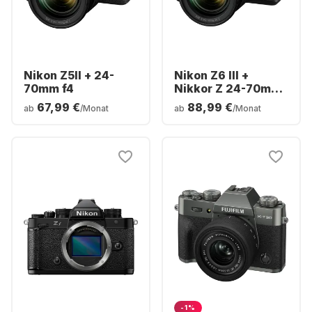
Nikon Z5II + 24-
Nikon Z6 III +
70mm f4
Nikkor Z 24-70mm
f/4,0 S
67,99 €
88,99 €
ab
/Monat
ab
/Monat
-1%