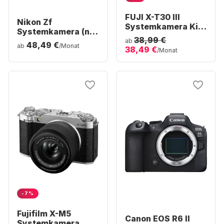
FUJI X-T30 III
Nikon Zf
Systemkamera Kit -
Systemkamera (nur
inkl. XC 13-33mm
38,99 €
Gehäuse)
ab
48,49 €
f/3.5-6.3 OIS
ab
/Monat
38,49 €
/Monat
Objektiv
-7%
Fujifilm X-M5
Canon EOS R6 II
Systemkamera, mit