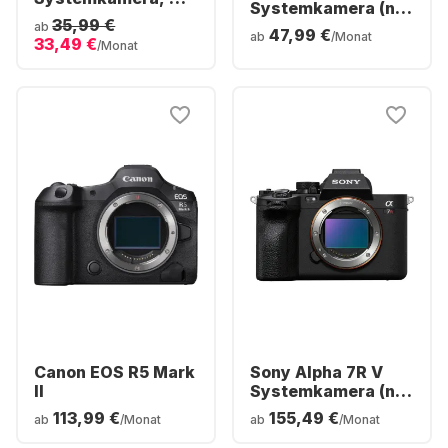
Systemkamera (nur
Objektiv XC15-
35,99 €
Gehäuse)
ab
47,99 €
45mm f/3.5-5.6 OIS
ab
/Monat
33,49 €
/Monat
PZ
Canon EOS R5 Mark
Sony Alpha 7R V
II
Systemkamera (nur
Gehäuse)
113,99 €
155,49 €
ab
/Monat
ab
/Monat