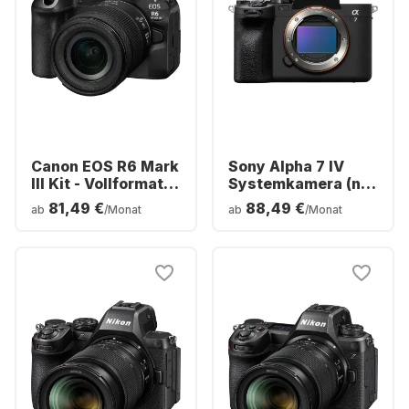
Canon EOS R6 Mark
Sony Alpha 7 IV
III Kit - Vollformat
Systemkamera (nur
Kamera inkl. RF 24-
Gehäuse)
81,49 €
88,49 €
ab
/Monat
ab
/Monat
105mm F4-7.1 IS
STM Objektiv