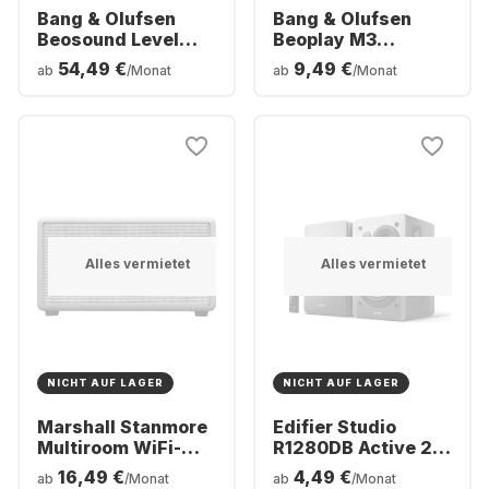
Bang & Olufsen
Bang & Olufsen
Beosound Level
Beoplay M3
Tragbarer WLAN-
Multiroom-
54,49 €
9,49 €
ab
/Monat
ab
/Monat
Lautsprecher
Lautsprecher
Alles vermietet
Alles vermietet
NICHT AUF LAGER
NICHT AUF LAGER
Marshall Stanmore
Edifier Studio
Multiroom WiFi-
R1280DB Active 2.0
Lautsprecher
bookshelf HiFi
16,49 €
4,49 €
ab
/Monat
ab
/Monat