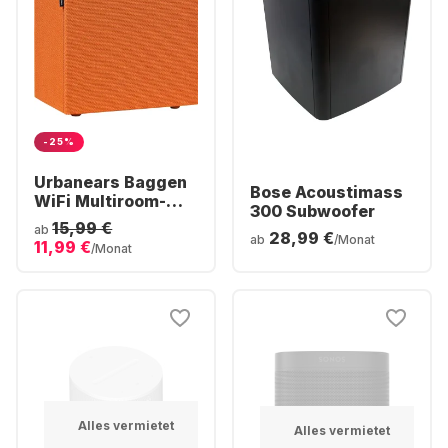
-25%
Urbanears Baggen
Bose Acoustimass
WiFi Multiroom-
300 Subwoofer
Lautsprecher
15,99 €
ab
28,99 €
ab
/Monat
11,99 €
/Monat
Alles vermietet
Alles vermietet