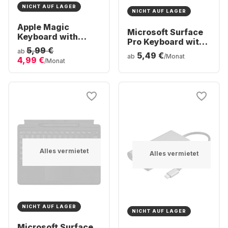
NICHT AUF LAGER
NICHT AUF LAGER
Apple Magic
Microsoft Surface
Keyboard with
Pro Keyboard with
Touch ID and
5,99 €
pen storage &
ab
5,49 €
Numeric Keypad
ab
/Monat
4,99 €
Copilot key
/Monat
Alles vermietet
Alles vermietet
NICHT AUF LAGER
NICHT AUF LAGER
Microsoft Surface