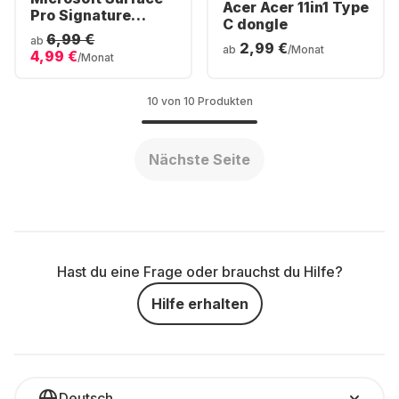
Acer Acer 11in1 Type
Pro Signature
C dongle
Keyboard mit Slim
6,99 €
ab
2,99 €
Pen 2
ab
/Monat
4,99 €
/Monat
10 von 10 Produkten
Nächste Seite
Hast du eine Frage oder brauchst du Hilfe?
Hilfe erhalten
Deutsch