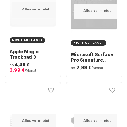
Alles vermietet
Alles vermietet
NICHT AUF LAGER
NICHT AUF LAGER
Apple Magic
Microsoft Surface
Trackpad 3
Pro Signature
4,49 €
Keyboard
ab
2,99 €
ab
/Monat
3,99 €
/Monat
Alles vermietet
Alles vermietet