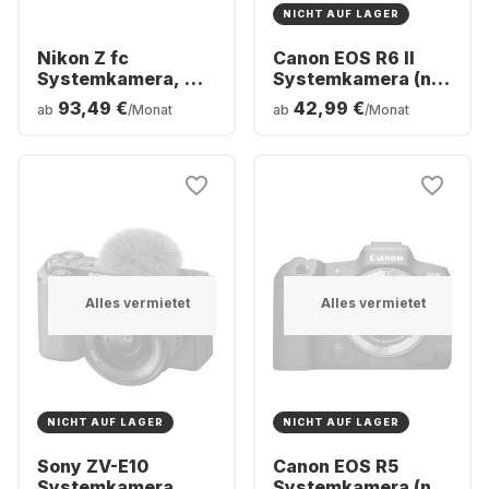
NICHT AUF LAGER
Nikon Z fc
Canon EOS R6 II
Systemkamera, mit
Systemkamera (nur
Objektiv Nikkor Z
Gehäuse)
93,49 €
42,99 €
ab
/Monat
ab
/Monat
DX 16-50mm f/3.5-
6.3 VR + Nikkor Z
DX 50-250mm
f/4.5-6.3 VR
Alles vermietet
Alles vermietet
NICHT AUF LAGER
NICHT AUF LAGER
Sony ZV-E10
Canon EOS R5
Systemkamera, mit
Systemkamera (nur