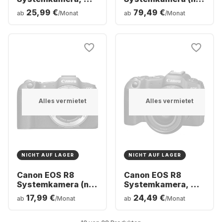
Objektiv E PZ 16-50
Gehäuse)
25,99 €
79,49 €
ab
/Monat
ab
/Monat
mm f/3.5-5.6 OSS
Alles vermietet
Alles vermietet
NICHT AUF LAGER
NICHT AUF LAGER
Canon EOS R8
Canon EOS R8
Systemkamera (nur
Systemkamera, mit
Gehäuse)
Objektiv RF 24-
17,99 €
24,49 €
ab
/Monat
ab
/Monat
50mm f/4.5-6.3 IS
STM