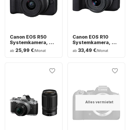
Canon EOS R50
Canon EOS R10
Systemkamera, mit
Systemkamera, mit
Objektiv RF-S 18-
Objektiv RF-S 18-
25,99 €
33,49 €
ab
/Monat
ab
/Monat
45mm f/4.5-6.3 IS
45mm f/4.5-6.3 IS
STM
STM
Alles vermietet