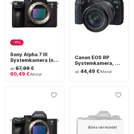
-11%
Sony Alpha 7 III
Canon EOS RP
Systemkamera (nur
Systemkamera, mit
Gehäuse)
67,99 €
Objektiv RF 24-105
ab
44,49 €
ab
/Monat
60,49 €
mm f/4.0-7.1 IS STM
/Monat
Kit
Alles vermietet