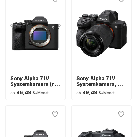
Sony Alpha 7 IV
Sony Alpha 7 IV
Systemkamera (nur
Systemkamera, mit
Gehäuse)
Objektiv FE 28-70
86,49 €
99,49 €
ab
/Monat
ab
/Monat
mm f/3.5–5.6 OSS