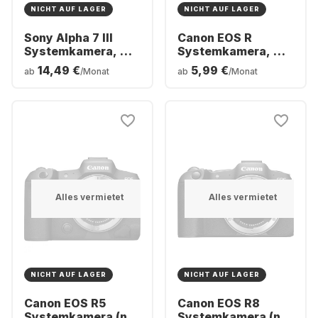
NICHT AUF LAGER
NICHT AUF LAGER
Sony Alpha 7 III
Canon EOS R
Systemkamera, mit
Systemkamera, mit
Objektiv FE 28-70
Objektiv RF 24-105
14,49 €
5,99 €
ab
/Monat
ab
/Monat
mm f/3.5–5.6 OSS
mm f/4.0-7.1 IS STM
Kit
Alles vermietet
Alles vermietet
NICHT AUF LAGER
NICHT AUF LAGER
Canon EOS R5
Canon EOS R8
Systemkamera (nur
Systemkamera (nur