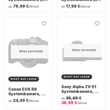
Gehäuse)
Gehäuse)
79,49 €
17,99 €
ab
/Monat
ab
/Monat
Alles vermietet
Alles vermietet
NICHT AUF LAGER
NICHT AUF LAGER
Sony Alpha ZV-E1
Canon EOS R8
Systemkamera, mit
Systemkamera, mit
Objektiv FE 28-
39,49 €
Objektiv RF 24-
ab
24,49 €
60mm f/4-5.6
ab
/Monat
38,99 €
50mm f/4.5-6.3 IS
/Monat
STM