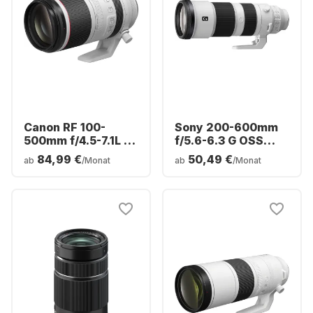
Canon RF 100-
Sony 200-600mm
500mm f/4.5-7.1L IS
f/5.6-6.3 G OSS
USM Objektiv
Sony FE-Mount
84,99 €
50,49 €
ab
/Monat
ab
/Monat