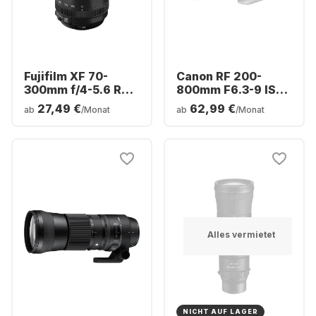
Fujifilm XF 70-
Canon RF 200-
300mm f/4-5.6 R
800mm F6.3-9 IS
LM OIS WR
USM
27,49 €
62,99 €
ab
/Monat
ab
/Monat
Alles vermietet
NICHT AUF LAGER