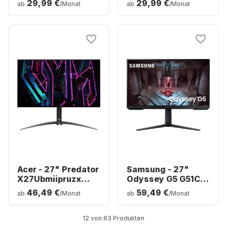
29,99 €
29,99 €
ab
/Monat
ab
/Monat
Curved
LS27B800PXPXEN
LS32DG702EUXEN
Acer - 27" Predator
Samsung - 27"
X27Ubmiipruzx
Odyssey G5 G51C
Monitor| 27" OLED
LS27CG510EUXEN
46,49 €
59,49 €
ab
/Monat
ab
/Monat
UM.HXXEE.001
12 von 63 Produkten