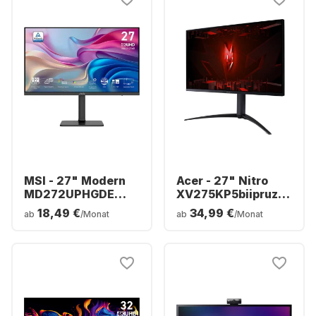
MSI - 27" Modern
Acer - 27" Nitro
MD272UPHGDE
XV275KP5biipruzx
(27") 9S6-3PB19H-
(27") MiniLED
18,49 €
34,99 €
ab
/Monat
ab
/Monat
271
UM.HX5EE.501