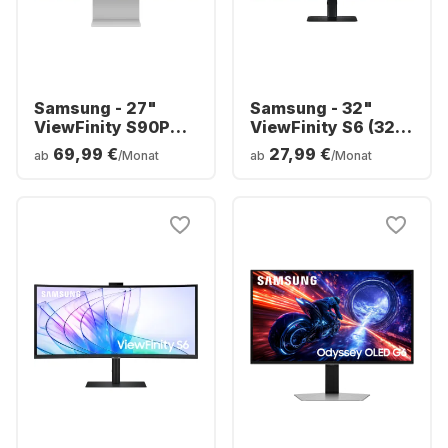
Samsung - 27"
Samsung - 32"
ViewFinity S90PC
ViewFinity S6 (32")
S27C902PAU
QHD
69,99 €
27,99 €
ab
/Monat
ab
/Monat
LS32D604UAUXEN