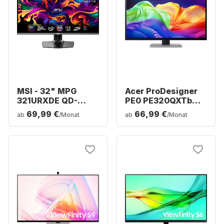
MSI - 32" MPG
Acer ProDesigner
321URXDE QD-
PE0 PE320QXTb
OLED 9S6-3DD29A-
Display – 32 Zoll –
69,99 €
66,99 €
ab
/Monat
ab
/Monat
006
6K (6016 x 3384) –
UM.JP0EE.006