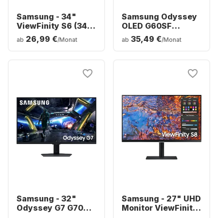
Samsung - 34"
Samsung Odyssey
ViewFinity S6 (34")
OLED G60SF
Ultra WQHD Curved
Display – 27 Zoll –
26,99 €
35,49 €
ab
/Monat
ab
/Monat
LS34C652VAUXEN
OLED (2560 x 1440)
–
LS27FG602SUXEN
Samsung - 32"
Samsung - 27" UHD
Odyssey G7 G70D
Monitor ViewFinity
4K UHD (32") FHD
S8