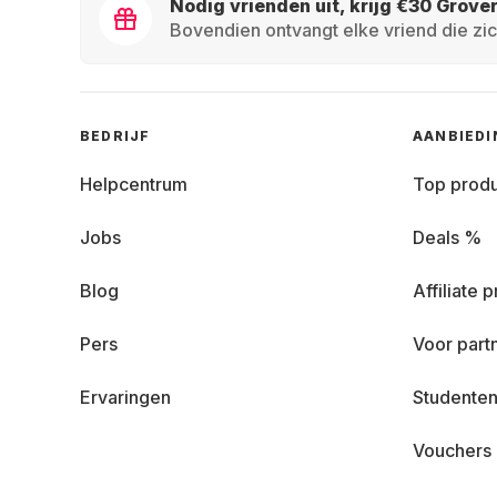
Nodig vrienden uit, krijg €30 Grove
Bovendien ontvangt elke vriend die zic
BEDRIJF
AANBIED
Helpcentrum
Top prod
Jobs
Deals %
Blog
Affiliate
Pers
Voor part
Ervaringen
Studenten
Vouchers