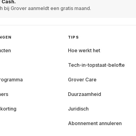
r Cash.
h bij Grover aanmeldt een gratis maand.
INGEN
TIPS
ucten
Hoe werkt het
Tech-in-topstaat-belofte
 programma
Grover Care
ners
Duurzaamheid
korting
Juridisch
Abonnement annuleren