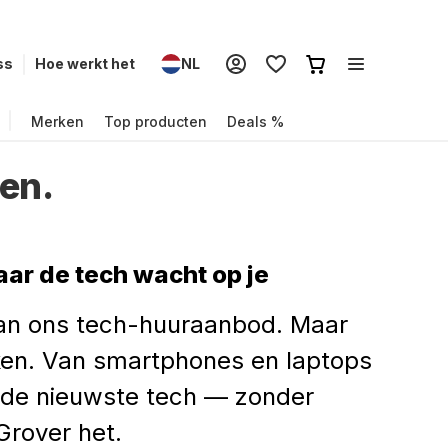
ss
Hoe werkt het
NL
Merken
Top producten
Deals %
en.
ar de tech wacht op je
van ons tech-huuraanbod. Maar
ken. Van smartphones en laptops
e de nieuwste tech — zonder
Grover het.