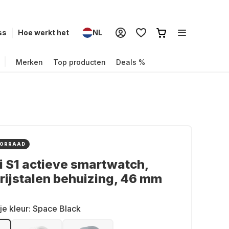
ss
Hoe werkt het
NL
Merken
Top producten
Deals %
OORRAAD
 S1 actieve smartwatch,
rijstalen behuizing, 46 mm
je kleur:
Space Black