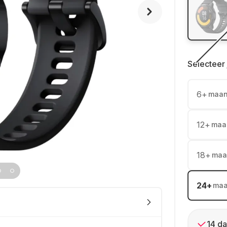
Selecteer 
6
+
maa
12
+
maa
18
+
maa
24
+
ma
14 da