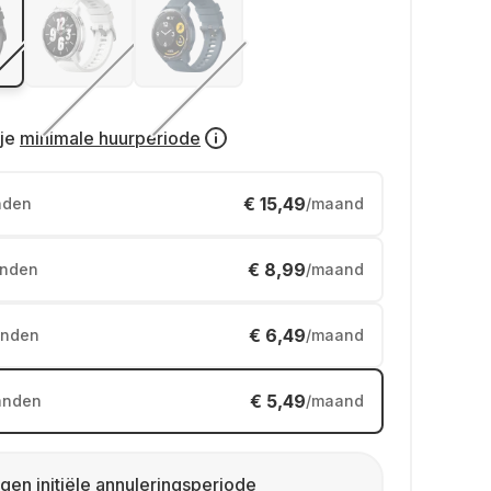
je
minimale huurperiode
€ 15,49
nden
/maand
€ 8,99
nden
/maand
€ 6,49
nden
/maand
€ 5,49
anden
/maand
gen initiële annuleringsperiode