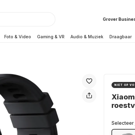
Grover Busine
Foto & Video
Gaming & VR
Audio & Muziek
Draagbaar
NIET OP V
Xiaomi
roestv
Selecteer 