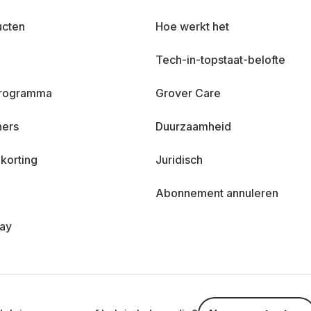
ucten
Hoe werkt het
Tech-in-topstaat-belofte
 programma
Grover Care
ners
Duurzaamheid
korting
Juridisch
Abonnement annuleren
day