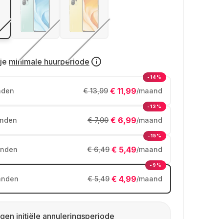
je
minimale huurperiode
-14%
€ 11,99
nden
€ 13,99
/maand
-13%
€ 6,99
nden
€ 7,99
/maand
-15%
€ 5,49
nden
€ 6,49
/maand
-9%
€ 4,99
anden
€ 5,49
/maand
gen initiële annuleringsperiode