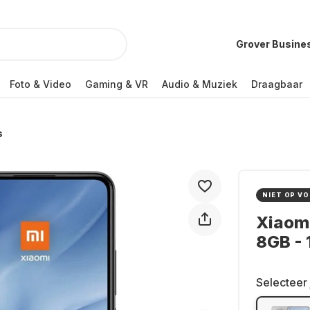
Grover Busine
Foto & Video
Gaming & VR
Audio & Muziek
Draagbaar
s
NIET OP V
Xiaomi
8GB -
Selecteer 