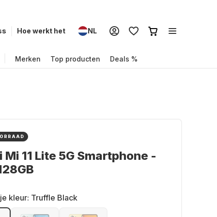
ss
Hoe werkt het
NL
Merken
Top producten
Deals %
OORRAAD
 Mi 11 Lite 5G Smartphone -
 128GB
je kleur:
Truffle Black