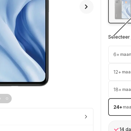
Selecteer 
6
+
maa
12
+
maa
18
+
maa
24
+
ma
14 da