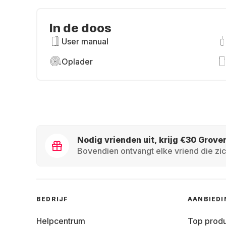
In de doos
User manual
Oplader
Nodig vrienden uit, krijg €30 Grove
Bovendien ontvangt elke vriend die zic
BEDRIJF
AANBIED
Helpcentrum
Top prod