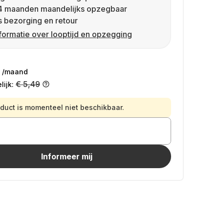
4 maanden maandelijks opzegbaar
s bezorging en retour
formatie over looptijd en opzegging
/maand
€ 5,49
ijk:
oduct is momenteel niet beschikbaar.
Informeer mij