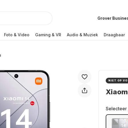
Grover Busine
Foto & Video
Gaming & VR
Audio & Muziek
Draagbaar
s
NIET OP V
Xiaom
Selecteer 