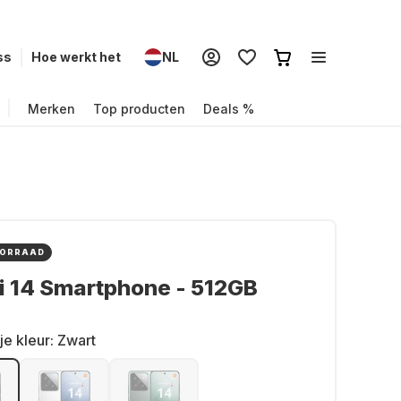
ss
Hoe werkt het
NL
Merken
Top producten
Deals %
OORRAAD
i 14 Smartphone - 512GB
je kleur:
Zwart