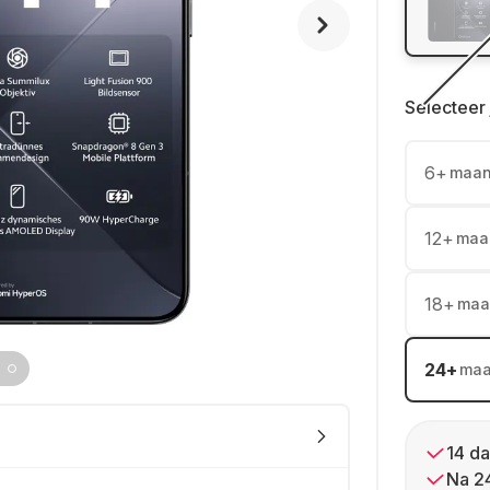
Selecteer 
6
+
maa
12
+
maa
18
+
maa
24
+
ma
14 da
Na 2