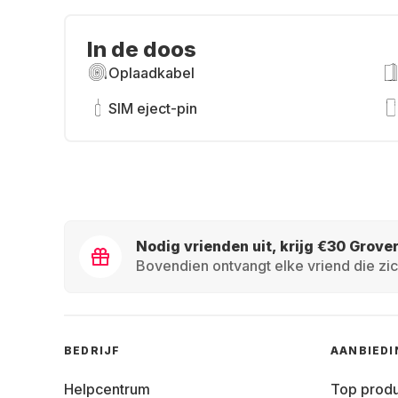
In de doos
Oplaadkabel
SIM eject-pin
Nodig vrienden uit, krijg €30 Grove
Bovendien ontvangt elke vriend die zic
BEDRIJF
AANBIED
Helpcentrum
Top prod