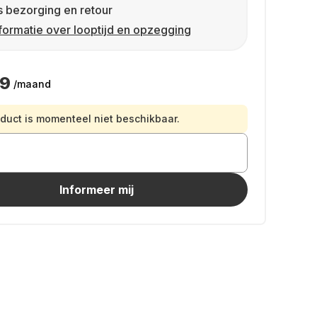
s bezorging en retour
formatie over looptijd en opzegging
99
/maand
oduct is momenteel niet beschikbaar.
Informeer mij