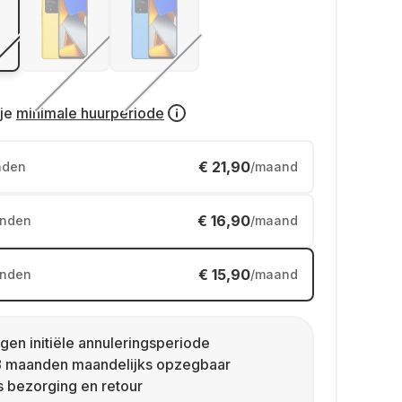
je
minimale huurperiode
€ 21,90
nden
/maand
€ 16,90
nden
/maand
€ 15,90
nden
/maand
gen initiële annuleringsperiode
8 maanden maandelijks opzegbaar
s bezorging en retour