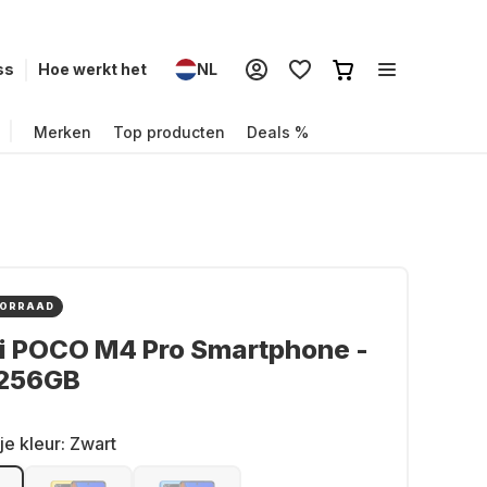
ss
Hoe werkt het
NL
Merken
Top producten
Deals %
OORRAAD
i POCO M4 Pro Smartphone -
 256GB
je kleur:
Zwart