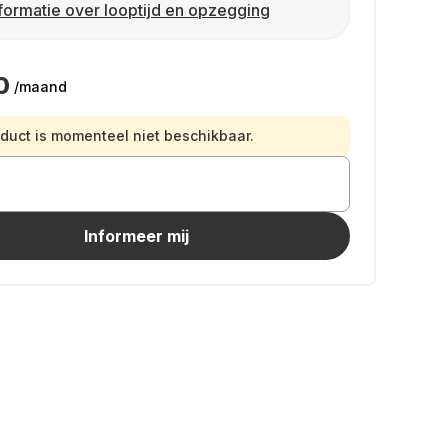
formatie over looptijd en opzegging
0
/maand
oduct is momenteel niet beschikbaar.
Informeer mij