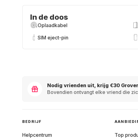
In de doos
Oplaadkabel
SIM eject-pin
Nodig vrienden uit, krijg €30 Grove
Bovendien ontvangt elke vriend die zic
BEDRIJF
AANBIED
Helpcentrum
Top prod