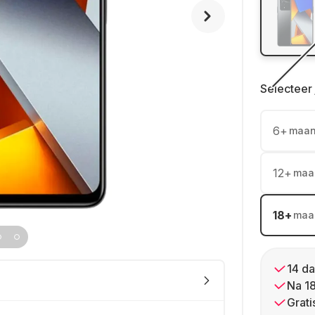
Selecteer 
6
+
maa
12
+
maa
18
+
maa
14 da
Na 1
Grati