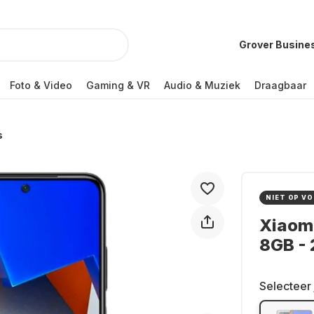
Grover Busine
Foto & Video
Gaming & VR
Audio & Muziek
Draagbaar
s
NIET OP V
Xiaom
8GB -
Selecteer 