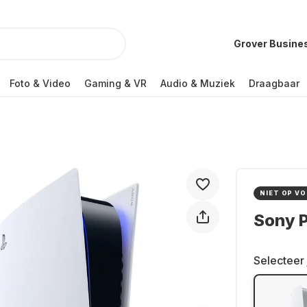
Grover Busine
Foto & Video
Gaming & VR
Audio & Muziek
Draagbaar
NIET OP V
Sony P
Selecteer 