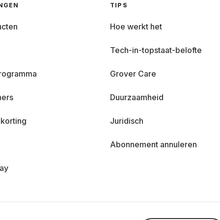
INGEN
TIPS
ucten
Hoe werkt het
Tech-in-topstaat-belofte
 programma
Grover Care
ners
Duurzaamheid
korting
Juridisch
Abonnement annuleren
day