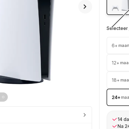
Selecteer 
6
+
maa
12
+
maa
18
+
maa
24
+
ma
14 da
Na 2