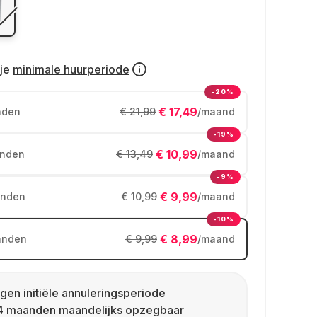
je
minimale huurperiode
-20%
€ 17,49
nden
€ 21,99
/maand
-19%
€ 10,99
nden
€ 13,49
/maand
-9%
€ 9,99
nden
€ 10,99
/maand
-10%
€ 8,99
anden
€ 9,99
/maand
gen initiële annuleringsperiode
4 maanden maandelijks opzegbaar