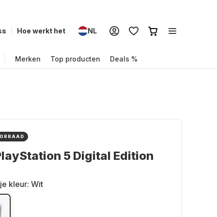
ss
Hoe werkt het
NL
Merken
Top producten
Deals %
OORRAAD
layStation 5 Digital Edition
je kleur:
Wit