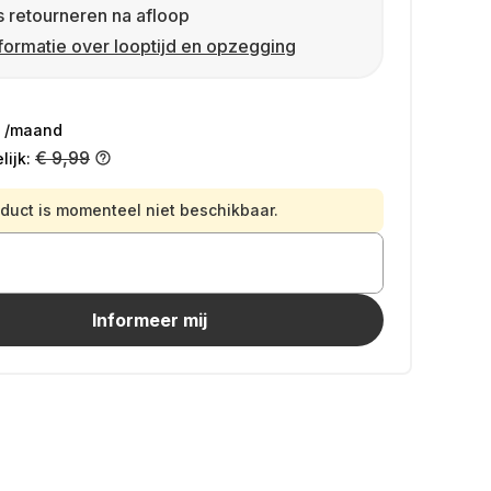
s retourneren na afloop
formatie over looptijd en opzegging
/maand
€ 9,99
ijk:
oduct is momenteel niet beschikbaar.
Informeer mij