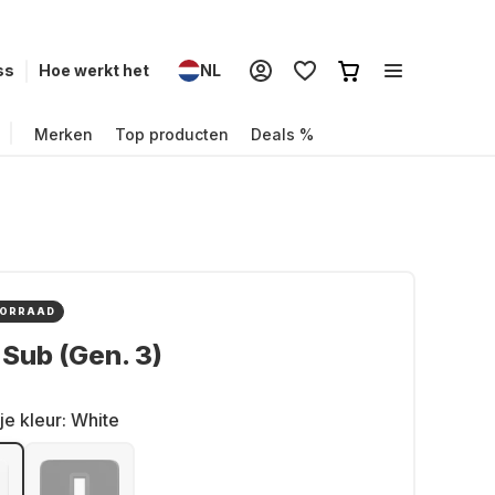
ss
Hoe werkt het
NL
Merken
Top producten
Deals %
OORRAAD
Sub (Gen. 3)
je kleur:
White