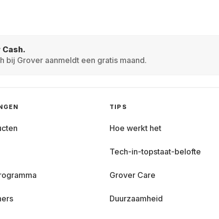
r Cash.
h bij Grover aanmeldt een gratis maand.
INGEN
TIPS
ucten
Hoe werkt het
Tech-in-topstaat-belofte
 programma
Grover Care
ners
Duurzaamheid