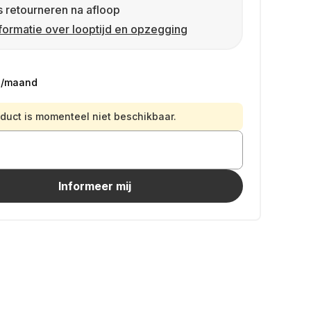
s retourneren na afloop
formatie over looptijd en opzegging
/maand
oduct is momenteel niet beschikbaar.
Informeer mij