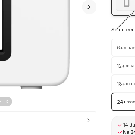
Selecteer 
6
+
maa
12
+
maa
18
+
maa
24
+
ma
14 da
Na 2