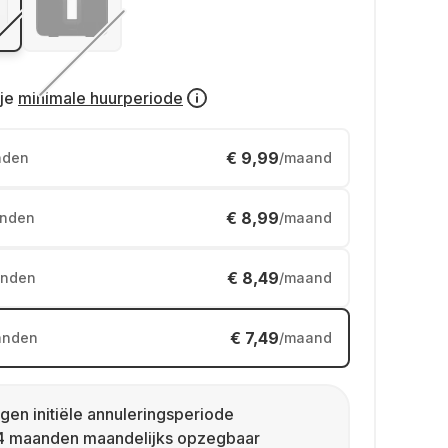
je
minimale huurperiode
€ 9,99
nden
/maand
€ 8,99
nden
/maand
€ 8,49
nden
/maand
€ 7,49
anden
/maand
gen initiële annuleringsperiode
4 maanden maandelijks opzegbaar