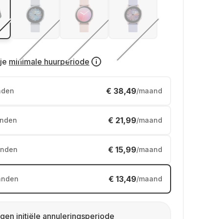
je
minimale huurperiode
€ 38,49
nden
/maand
€ 21,99
nden
/maand
€ 15,99
nden
/maand
€ 13,49
anden
/maand
gen initiële annuleringsperiode