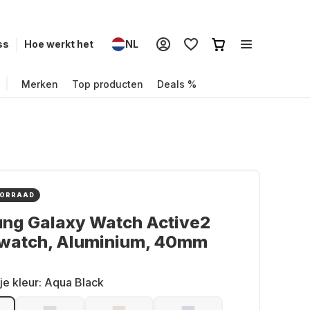
ss
Hoe werkt het
NL
Merken
Top producten
Deals %
OORRAAD
ng Galaxy Watch Active2
watch, Aluminium, 40mm
je kleur:
Aqua Black