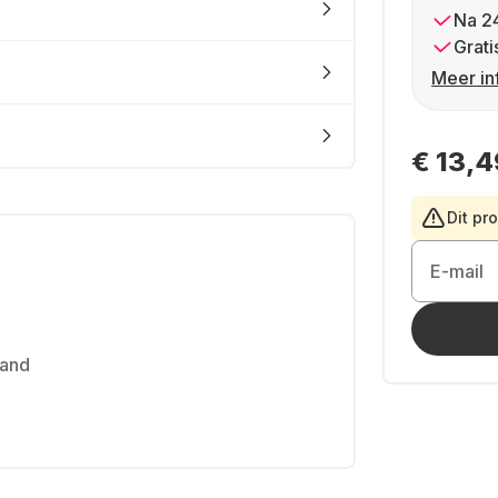
Na 2
Grati
Meer in
€ 13,4
Dit pr
E-mail
band