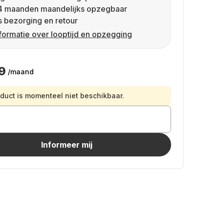
4 maanden maandelijks opzegbaar
s bezorging en retour
formatie over looptijd en opzegging
9
/maand
oduct is momenteel niet beschikbaar.
Informeer mij