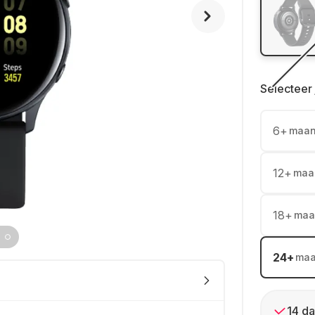
Selecteer 
6
+
maa
12
+
maa
18
+
maa
24
+
ma
14 da