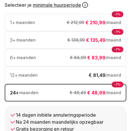
Selecteer je
minimale huurperiode
-1%
1
+
€ 210,99
maanden
€ 212,99
/maand
-1%
3
+
€ 135,49
maanden
€ 136,99
/maand
-1%
6
+
€ 83,99
maanden
€ 84,99
/maand
12
+
€ 81,49
maanden
/maand
-1%
24
+
€ 48,99
maanden
€ 49,49
/maand
14 dagen initiële annuleringsperiode
Na 24 maanden maandelijks opzegbaar
Gratis bezorging en retour