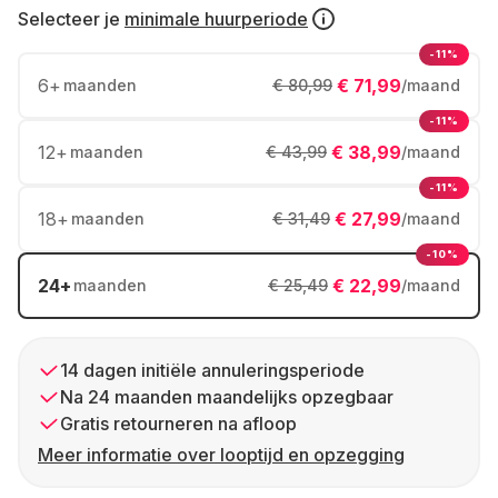
Selecteer je
minimale huurperiode
-11%
6
+
€ 71,99
maanden
€ 80,99
/maand
-11%
12
+
€ 38,99
maanden
€ 43,99
/maand
-11%
18
+
€ 27,99
maanden
€ 31,49
/maand
-10%
24
+
€ 22,99
maanden
€ 25,49
/maand
14 dagen initiële annuleringsperiode
Na 24 maanden maandelijks opzegbaar
Gratis retourneren na afloop
Meer informatie over looptijd en opzegging