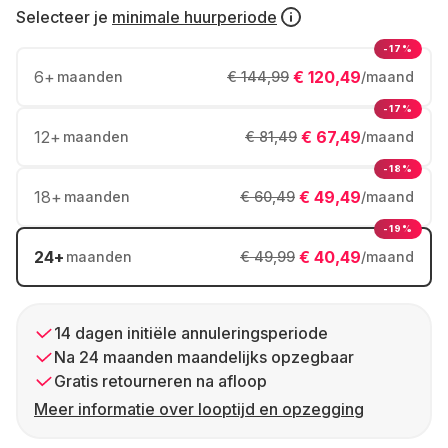
Selecteer je
minimale huurperiode
-17%
6
+
€ 120,49
maanden
€ 144,99
/maand
-17%
12
+
€ 67,49
maanden
€ 81,49
/maand
-18%
18
+
€ 49,49
maanden
€ 60,49
/maand
-19%
24
+
€ 40,49
maanden
€ 49,99
/maand
14 dagen initiële annuleringsperiode
Na 24 maanden maandelijks opzegbaar
Gratis retourneren na afloop
Meer informatie over looptijd en opzegging