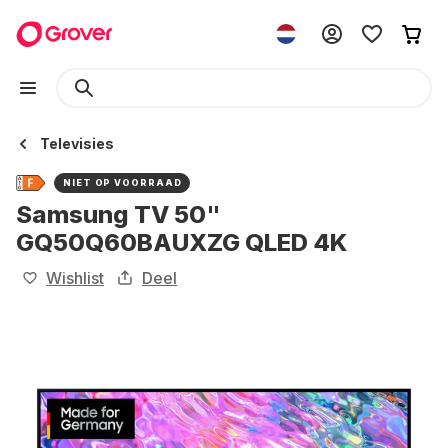
Televisies
NIET OP VOORRAAD
Samsung TV 50"
GQ50Q60BAUXZG QLED 4K
Wishlist
Deel