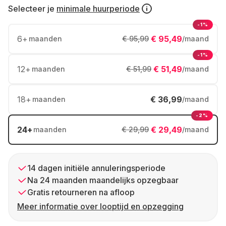
Selecteer je
minimale huurperiode
-1%
6
+
€ 95,49
maanden
€ 95,99
/maand
-1%
12
+
€ 51,49
maanden
€ 51,99
/maand
18
+
€ 36,99
maanden
/maand
-2%
24
+
€ 29,49
maanden
€ 29,99
/maand
14 dagen initiële annuleringsperiode
Na 24 maanden maandelijks opzegbaar
Gratis retourneren na afloop
Meer informatie over looptijd en opzegging