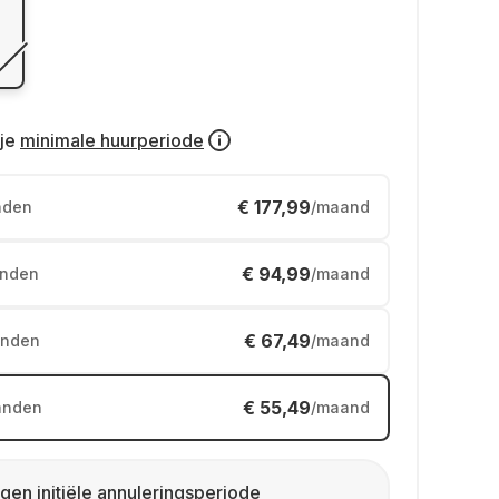
je
minimale huurperiode
€ 177,99
nden
/maand
€ 94,99
nden
/maand
€ 67,49
nden
/maand
€ 55,49
anden
/maand
gen initiële annuleringsperiode