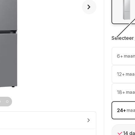
Selecteer 
6
+
maa
12
+
maa
18
+
maa
24
+
ma
14 da