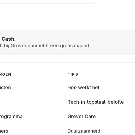
r Cash.
h bij Grover aanmeldt een gratis maand.
INGEN
TIPS
ucten
Hoe werkt het
Tech-in-topstaat-belofte
 programma
Grover Care
ners
Duurzaamheid