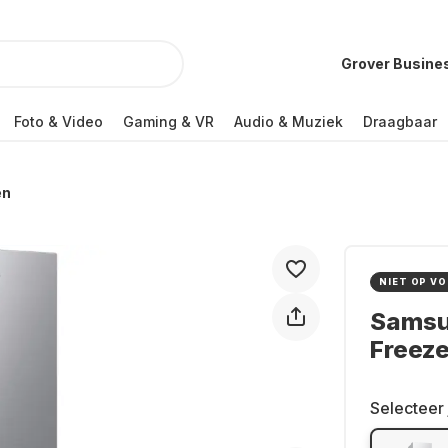
Grover Busine
Foto & Video
Gaming & VR
Audio & Muziek
Draagbaar
en
NIET OP V
Samsu
Freeze
Selecteer 