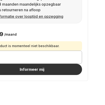
4 maanden maandelijks opzegbaar
s retourneren na afloop
formatie over looptijd en opzegging
49
/maand
oduct is momenteel niet beschikbaar.
Informeer mij