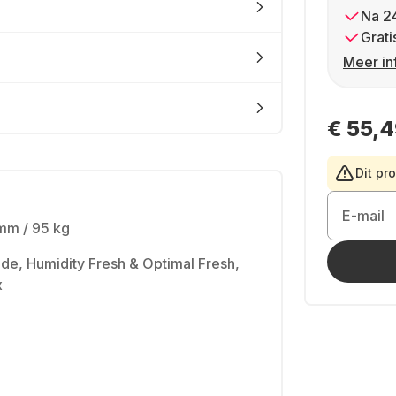
Na 2
Grati
Meer in
€ 55,
Dit pr
E-mail
mm / 95 kg
de, Humidity Fresh & Optimal Fresh,
x