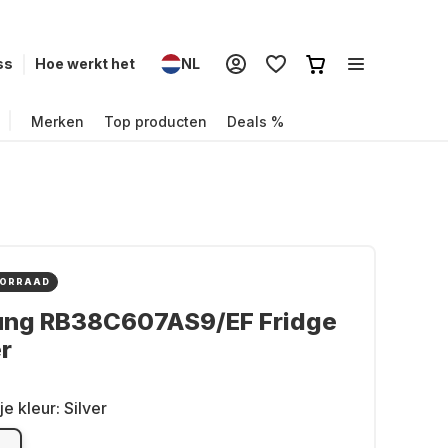
ss
Hoe werkt het
NL
Merken
Top producten
Deals %
OORRAAD
ng RB38C607AS9/EF Fridge
r
je kleur:
Silver