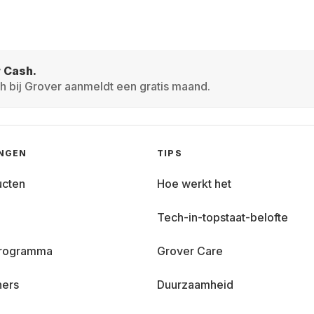
r Cash.
h bij Grover aanmeldt een gratis maand.
INGEN
TIPS
ucten
Hoe werkt het
Tech-in-topstaat-belofte
 programma
Grover Care
ners
Duurzaamheid