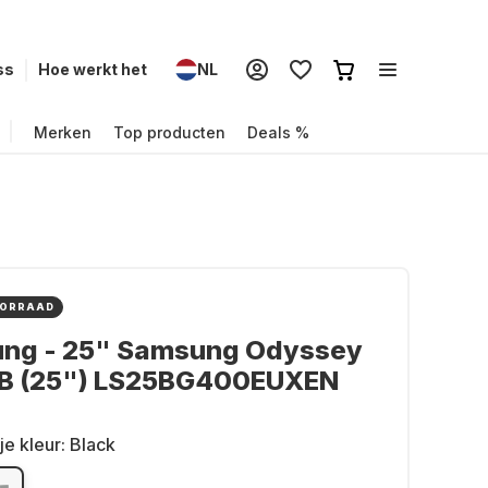
ss
Hoe werkt het
NL
Merken
Top producten
Deals %
OORRAAD
ng - 25" Samsung Odyssey
B (25") LS25BG400EUXEN
je kleur:
Black