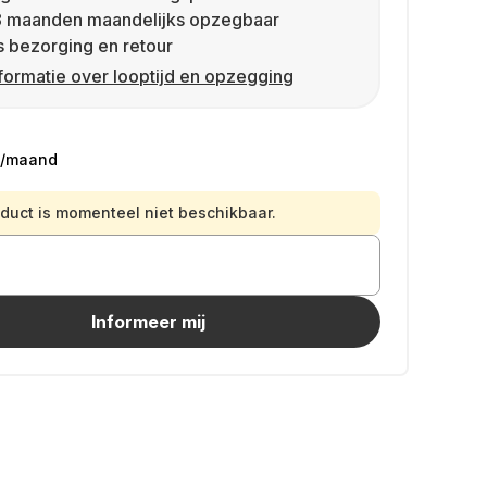
8 maanden maandelijks opzegbaar
s bezorging en retour
formatie over looptijd en opzegging
/maand
oduct is momenteel niet beschikbaar.
Informeer mij