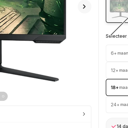
Selecteer 
6
+
maa
12
+
maa
18
+
maa
24
+
ma
14 da