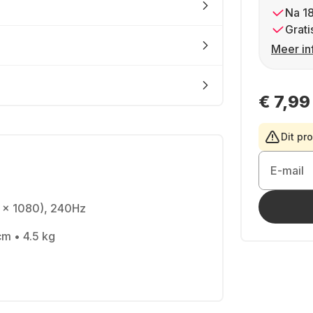
Na 1
Grati
Meer in
€ 7,99
Dit pr
E-mail
0 x 1080), 240Hz
cm • 4.5 kg