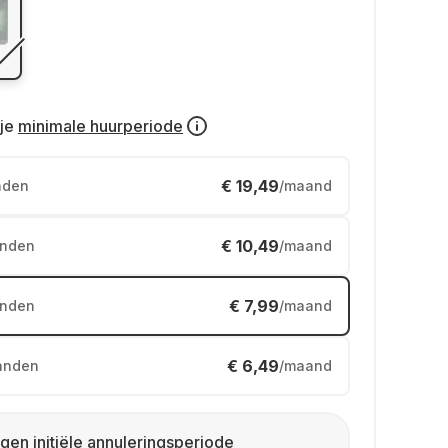
je
minimale huurperiode
€ 19,49
nden
/maand
€ 10,49
nden
/maand
€ 7,99
nden
/maand
€ 6,49
anden
/maand
gen initiële annuleringsperiode