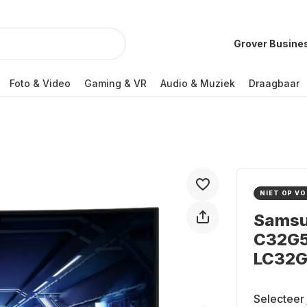
Grover Busine
Foto & Video
Gaming & VR
Audio & Muziek
Draagbaar
NIET OP V
Samsu
C32G5
LC32
Selecteer 