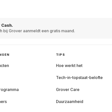
r Cash.
h bij Grover aanmeldt een gratis maand.
INGEN
TIPS
ucten
Hoe werkt het
Tech-in-topstaat-belofte
 programma
Grover Care
ners
Duurzaamheid