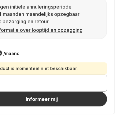
gen initiële annuleringsperiode
4 maanden maandelijks opzegbaar
s bezorging en retour
formatie over looptijd en opzegging
9
/maand
oduct is momenteel niet beschikbaar.
Informeer mij