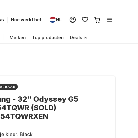
ss
Hoe werkt het
NL
Merken
Top producten
Deals %
OORRAAD
ng - 32" Odyssey G5
4TQWR (SOLD)
G54TQWRXEN
je kleur:
Black