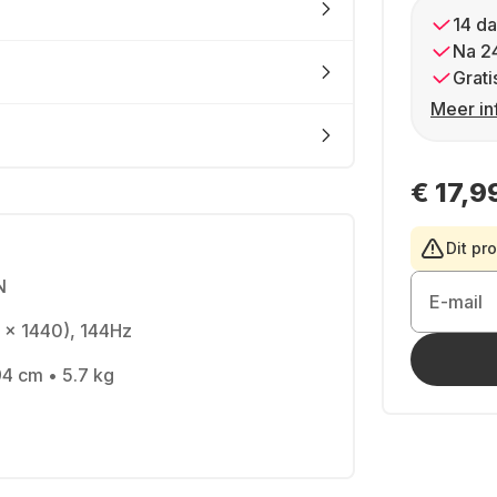
14 da
Na 2
Grati
Meer in
€ 17,9
Dit pr
N
E-mail
 x 1440), 144Hz
94 cm • 5.7 kg