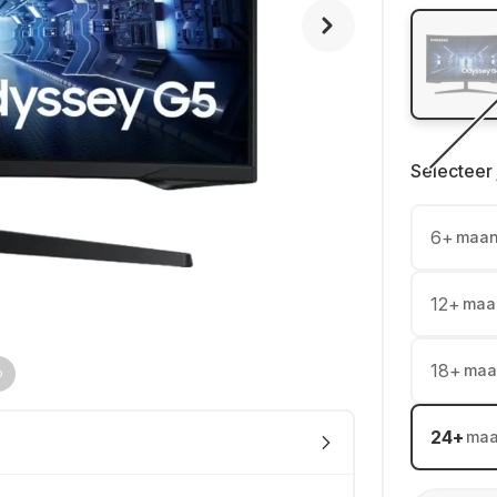
Selecteer 
6
+
maa
12
+
maa
18
+
maa
24
+
ma