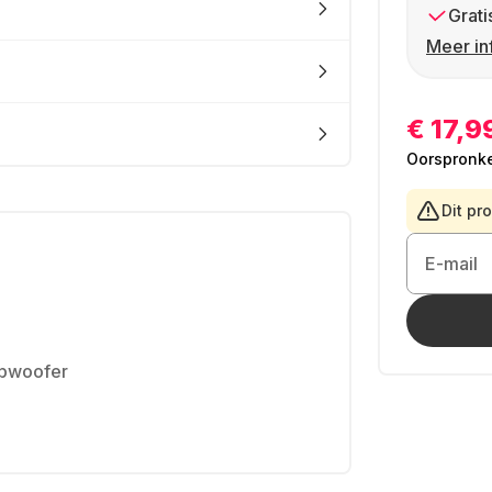
Grati
Meer in
€ 17,9
Oorspronkel
Dit pr
E-mail
ubwoofer