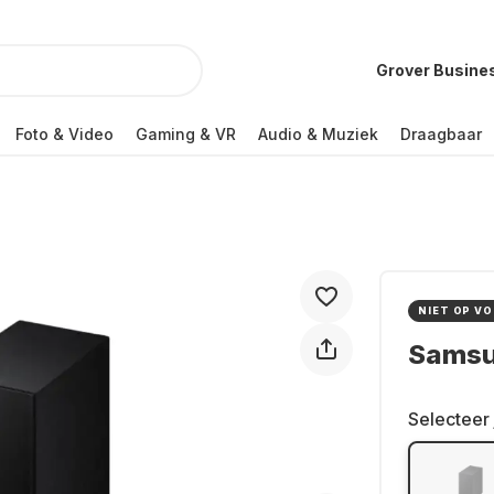
Grover Busine
Foto & Video
Gaming & VR
Audio & Muziek
Draagbaar
NIET OP V
Samsu
Selecteer 