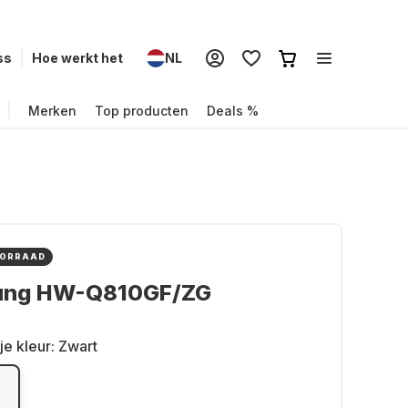
ss
Hoe werkt het
NL
Merken
Top producten
Deals %
OORRAAD
ng HW-Q810GF/ZG
je kleur:
Zwart