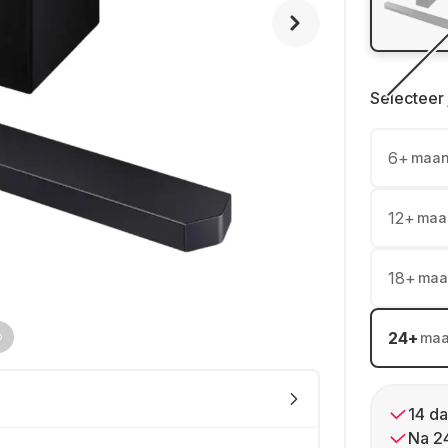
Selecteer 
6
+
maa
12
+
maa
18
+
maa
24
+
ma
14 da
Na 2