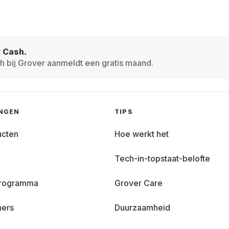
r Cash.
h bij Grover aanmeldt een gratis maand.
INGEN
TIPS
ucten
Hoe werkt het
Tech-in-topstaat-belofte
 programma
Grover Care
ners
Duurzaamheid