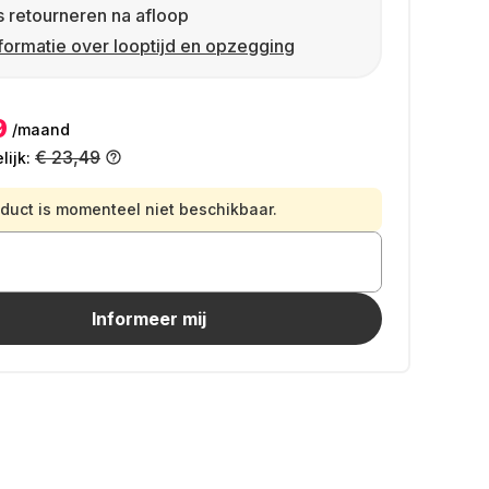
s retourneren na afloop
formatie over looptijd en opzegging
9
/maand
€ 23,49
ijk:
oduct is momenteel niet beschikbaar.
Informeer mij