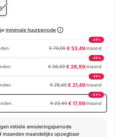
je
minimale huurperiode
-25%
€ 53,49
nden
€ 70,99
/maand
-25%
€ 28,99
nden
€ 38,49
/maand
-25%
€ 21,49
nden
€ 28,49
/maand
-23%
€ 17,99
anden
€ 23,49
/maand
gen initiële annuleringsperiode
4 maanden maandelijks opzegbaar