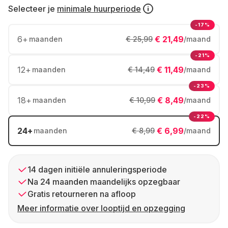
Selecteer je
minimale huurperiode
-17%
6
+
€ 21,49
maanden
€ 25,99
/maand
-21%
12
+
€ 11,49
maanden
€ 14,49
/maand
-23%
18
+
€ 8,49
maanden
€ 10,99
/maand
-22%
24
+
€ 6,99
maanden
€ 8,99
/maand
14 dagen initiële annuleringsperiode
Na 24 maanden maandelijks opzegbaar
Gratis retourneren na afloop
Meer informatie over looptijd en opzegging