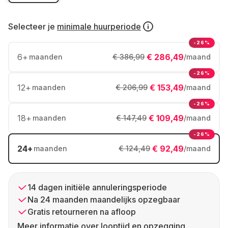
Selecteer je
minimale huurperiode
-26%
6
+
€ 286,49
maanden
€ 386,99
/maand
-26%
12
+
€ 153,49
maanden
€ 206,99
/maand
-26%
18
+
€ 109,49
maanden
€ 147,49
/maand
-26%
24
+
€ 92,49
maanden
€ 124,49
/maand
14 dagen initiële annuleringsperiode
Na 24 maanden maandelijks opzegbaar
Gratis retourneren na afloop
Meer informatie over looptijd en opzegging