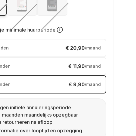
je
minimale huurperiode
€ 20,90
nden
/maand
€ 11,90
nden
/maand
€ 9,90
nden
/maand
gen initiële annuleringsperiode
8 maanden maandelijks opzegbaar
s retourneren na afloop
formatie over looptijd en opzegging