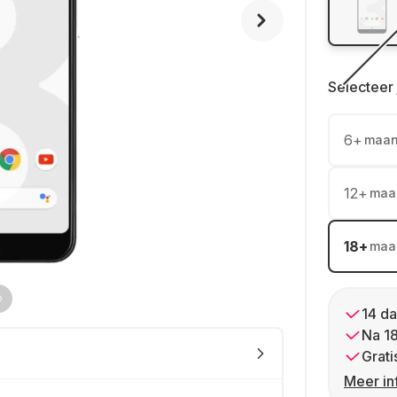
Selecteer 
6
+
maa
12
+
maa
18
+
maa
14 da
Na 1
Grati
Meer in