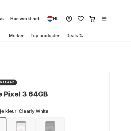
ss
Hoe werkt het
NL
Merken
Top producten
Deals %
OORRAAD
 Pixel 3 64GB
je kleur:
Clearly White