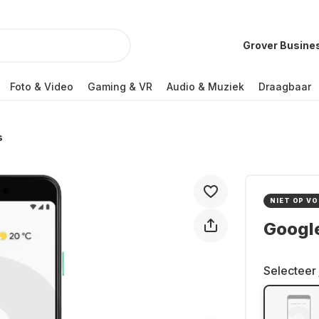
Grover Busine
Foto & Video
Gaming & VR
Audio & Muziek
Draagbaar
s
NIET OP V
Google
Selecteer 