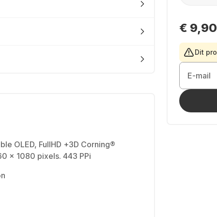
€ 9,90
Dit pr
E-mail
xible OLED, FullHD +3D Corning®
160 x 1080 pixels. 443 PPi
on