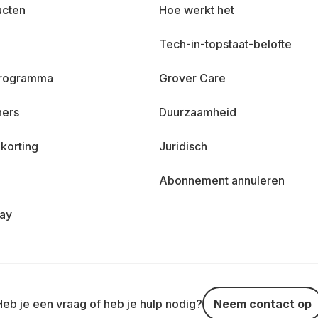
ucten
Hoe werkt het
Tech-in-topstaat-belofte
 programma
Grover Care
ners
Duurzaamheid
korting
Juridisch
Abonnement annuleren
day
Heb je een vraag of heb je hulp nodig?
Neem contact op