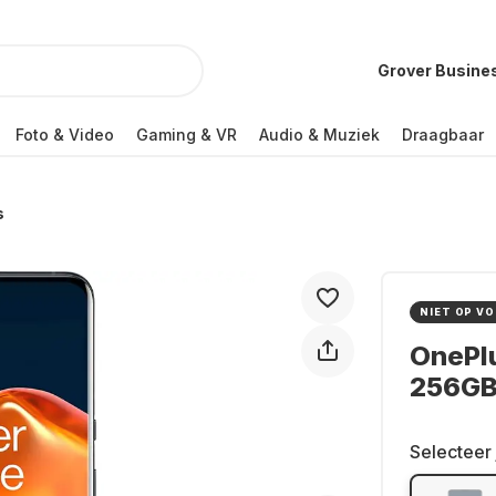
Grover Busine
Foto & Video
Gaming & VR
Audio & Muziek
Draagbaar
s
NIET OP V
OnePlu
256G
Selecteer 