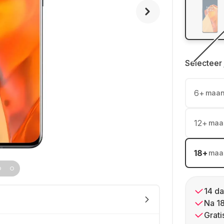
Selecteer 
6
+
maa
12
+
maa
18
+
maa
14 da
Na 1
Grati