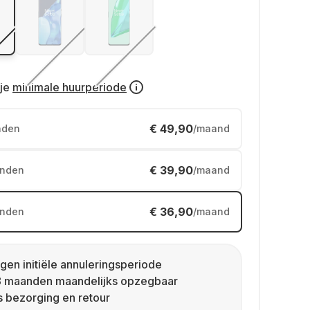
je
minimale huurperiode
€ 49,90
nden
/maand
€ 39,90
nden
/maand
€ 36,90
nden
/maand
gen initiële annuleringsperiode
8 maanden maandelijks opzegbaar
s bezorging en retour