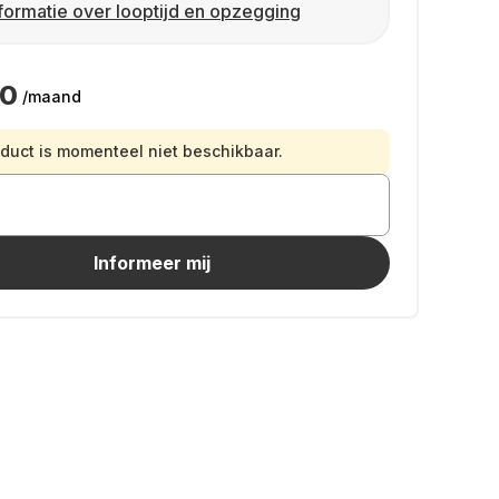
formatie over looptijd en opzegging
90
/maand
oduct is momenteel niet beschikbaar.
Informeer mij