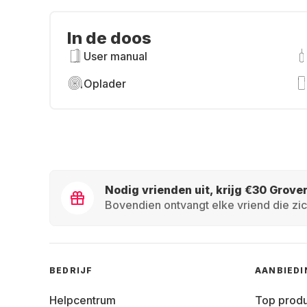
In de doos
User manual
Oplader
Nodig vrienden uit, krijg €30 Grove
Bovendien ontvangt elke vriend die zic
BEDRIJF
AANBIED
Helpcentrum
Top prod