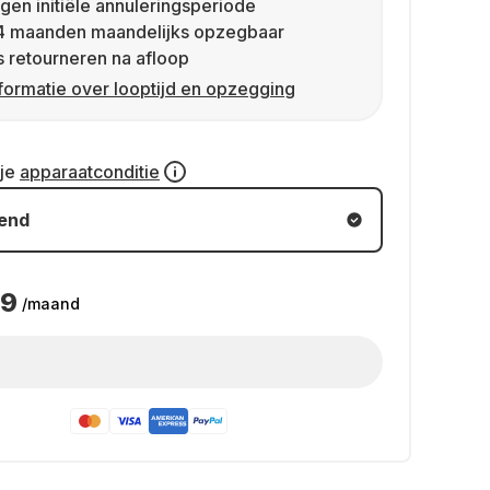
gen initiële annuleringsperiode
4 maanden maandelijks opzegbaar
s retourneren na afloop
formatie over looptijd en opzegging
 je
apparaatconditie
kend
99
/maand