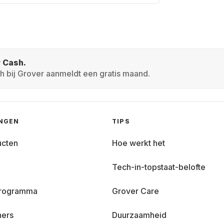
r Cash.
h bij Grover aanmeldt een gratis maand.
INGEN
TIPS
ucten
Hoe werkt het
Tech-in-topstaat-belofte
 programma
Grover Care
ners
Duurzaamheid