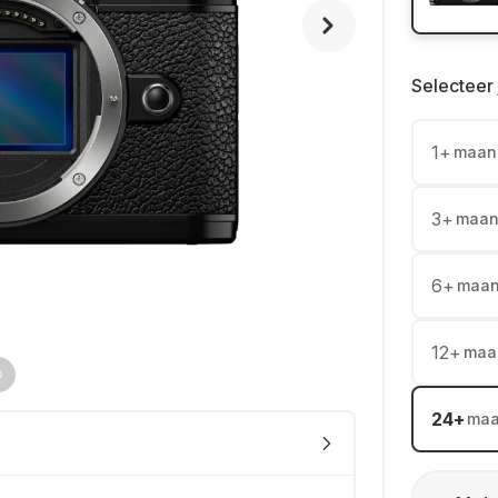
Selecteer 
1
+
maan
3
+
maan
6
+
maa
12
+
maa
24
+
ma