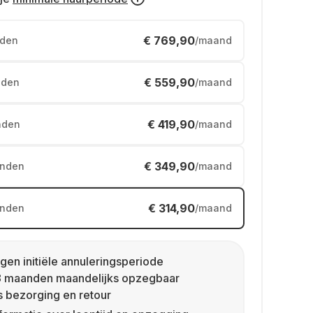
€ 769,90
den
/maand
€ 559,90
den
/maand
€ 419,90
nden
/maand
€ 349,90
nden
/maand
€ 314,90
nden
/maand
gen initiële annuleringsperiode
8 maanden maandelijks opzegbaar
s bezorging en retour