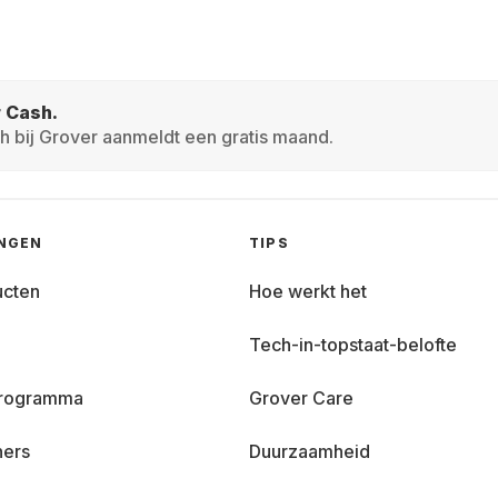
r Cash.
h bij Grover aanmeldt een gratis maand.
INGEN
TIPS
ucten
Hoe werkt het
Tech-in-topstaat-belofte
 programma
Grover Care
ners
Duurzaamheid