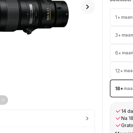
1
+
maan
3
+
maan
6
+
maa
12
+
maa
18
+
maa
14 da
Na 1
Grati