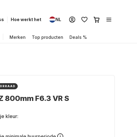
ss
Hoe werkt het
NL
Merken
Top producten
Deals %
OORRAAD
 Z 800mm F6.3 VR S
je kleur:
je
minimale huurperiode