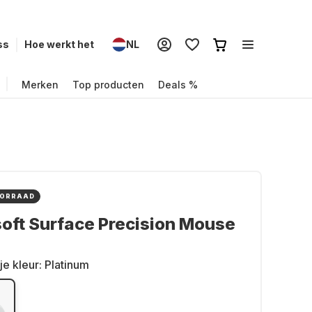
ss
Hoe werkt het
NL
Merken
Top producten
Deals %
OORRAAD
oft Surface Precision Mouse
je kleur:
Platinum