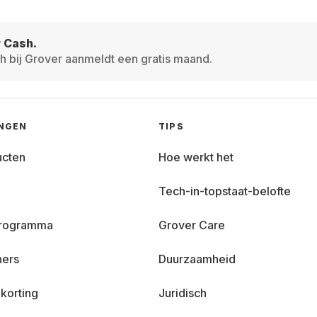
r Cash.
h bij Grover aanmeldt een gratis maand.
INGEN
TIPS
ucten
Hoe werkt het
Tech-in-topstaat-belofte
 programma
Grover Care
ners
Duurzaamheid
korting
Juridisch