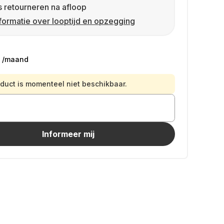
s retourneren na afloop
formatie over looptijd en opzegging
/maand
oduct is momenteel niet beschikbaar.
Informeer mij