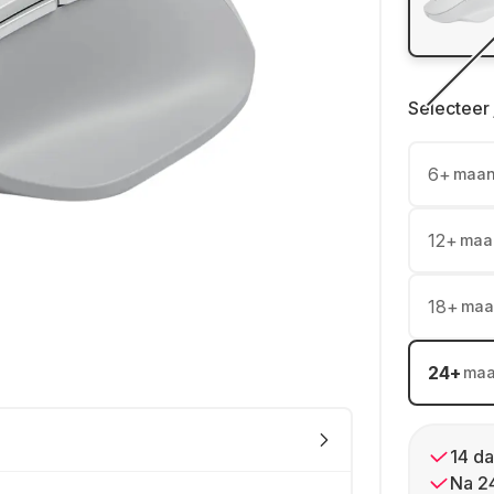
Selecteer 
6
+
maa
12
+
maa
18
+
maa
24
+
ma
14 da
Na 2