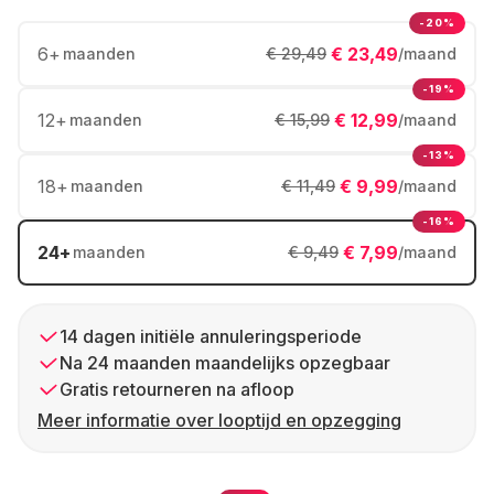
-20%
6
+
€ 23,49
maanden
€ 29,49
/maand
-19%
12
+
€ 12,99
maanden
€ 15,99
/maand
-13%
18
+
€ 9,99
maanden
€ 11,49
/maand
-16%
24
+
€ 7,99
maanden
€ 9,49
/maand
14 dagen initiële annuleringsperiode
Na 24 maanden maandelijks opzegbaar
Gratis retourneren na afloop
Meer informatie over looptijd en opzegging