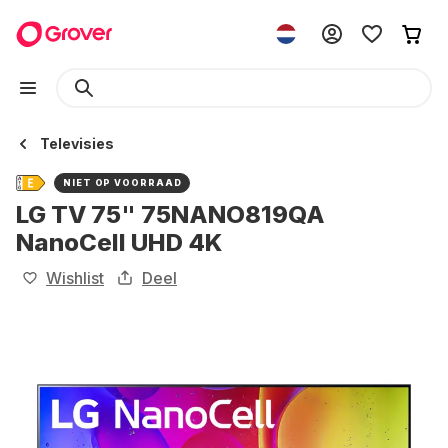
Televisies
NIET OP VOORRAAD
LG TV 75" 75NANO819QA
NanoCell UHD 4K
Wishlist
Deel