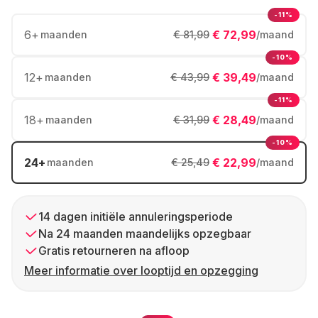
-11%
6
+
€ 72,99
maanden
€ 81,99
/maand
-10%
12
+
€ 39,49
maanden
€ 43,99
/maand
-11%
18
+
€ 28,49
maanden
€ 31,99
/maand
-10%
24
+
€ 22,99
maanden
€ 25,49
/maand
14 dagen initiële annuleringsperiode
Na 24 maanden maandelijks opzegbaar
Gratis retourneren na afloop
Meer informatie over looptijd en opzegging