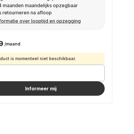
4 maanden maandelijks opzegbaar
s retourneren na afloop
formatie over looptijd en opzegging
9
/maand
oduct is momenteel niet beschikbaar.
Informeer mij