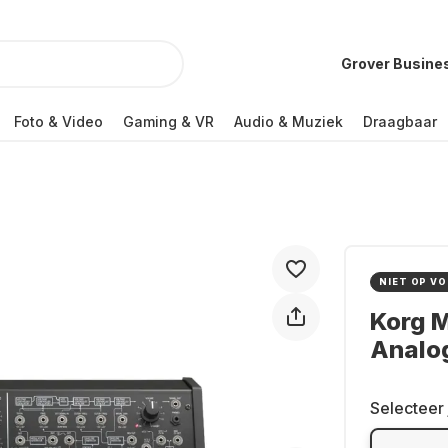
Grover Busine
Foto & Video
Gaming & VR
Audio & Muziek
Draagbaar
NIET OP V
Korg 
Analo
Selecteer 