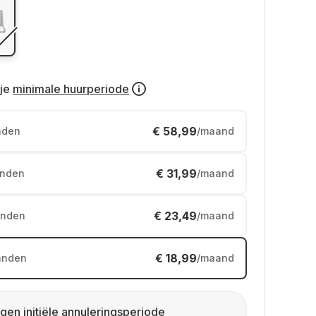
je
minimale huurperiode
€ 58,99
nden
/maand
€ 31,99
nden
/maand
€ 23,49
nden
/maand
€ 18,99
anden
/maand
gen initiële annuleringsperiode