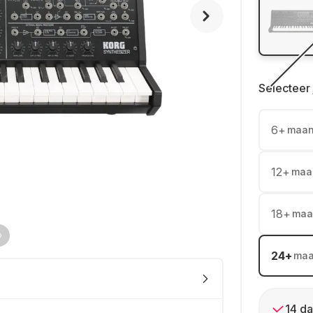
Selecteer 
6
+
maa
12
+
maa
18
+
maa
24
+
ma
14 da