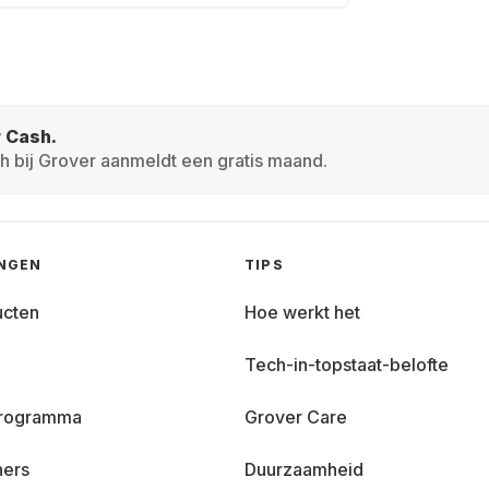
r Cash.
h bij Grover aanmeldt een gratis maand.
INGEN
TIPS
ucten
Hoe werkt het
Tech-in-topstaat-belofte
 programma
Grover Care
ners
Duurzaamheid