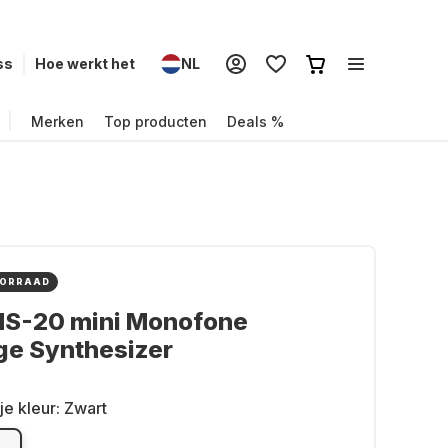
ss
Hoe werkt het
NL
Merken
Top producten
Deals %
OORRAAD
MS-20 mini Monofone
ge Synthesizer
je kleur:
Zwart