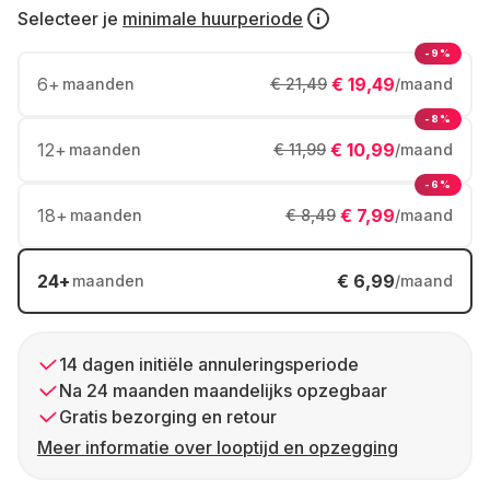
Selecteer je
minimale huurperiode
-9%
6
+
€ 19,49
maanden
€ 21,49
/maand
-8%
12
+
€ 10,99
maanden
€ 11,99
/maand
-6%
18
+
€ 7,99
maanden
€ 8,49
/maand
24
+
€ 6,99
maanden
/maand
14 dagen initiële annuleringsperiode
Na 24 maanden maandelijks opzegbaar
Gratis bezorging en retour
Meer informatie over looptijd en opzegging