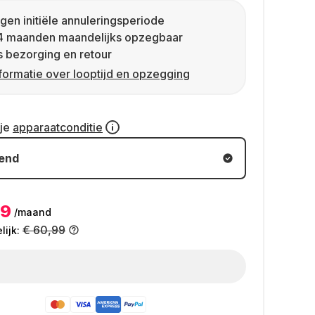
gen initiële annuleringsperiode
4 maanden maandelijks opzegbaar
s bezorging en retour
formatie over looptijd en opzegging
 je
apparaatconditie
kend
49
/maand
€ 60,99
ijk: