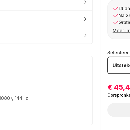
14 da
Na 2
Grati
Meer in
Selecteer
Uitste
€ 45,
Oorspronkel
 1080), 144Hz