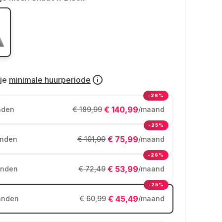
je
minimale huurperiode
-26%
€ 140,99
nden
€ 189,99
/maand
-25%
€ 75,99
nden
€ 101,99
/maand
-26%
€ 53,99
nden
€ 72,49
/maand
-25%
€ 45,49
anden
€ 60,99
/maand