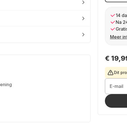
14 da
Na 2
Grati
Meer in
€ 19,9
Dit pr
iening
E-mail