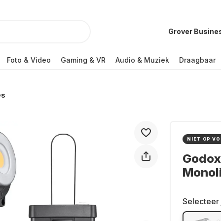
Grover Busine
Foto & Video
Gaming & VR
Audio & Muziek
Draagbaar
es
NIET OP V
Godox 
Monol
Selecteer 