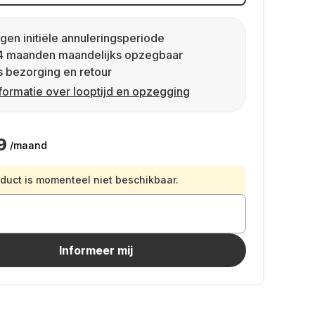
gen initiële annuleringsperiode
4 maanden maandelijks opzegbaar
s bezorging en retour
formatie over looptijd en opzegging
9
/maand
oduct is momenteel niet beschikbaar.
Informeer mij