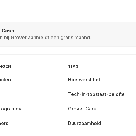
r Cash.
h bij Grover aanmeldt een gratis maand.
INGEN
TIPS
ucten
Hoe werkt het
Tech-in-topstaat-belofte
 programma
Grover Care
ners
Duurzaamheid