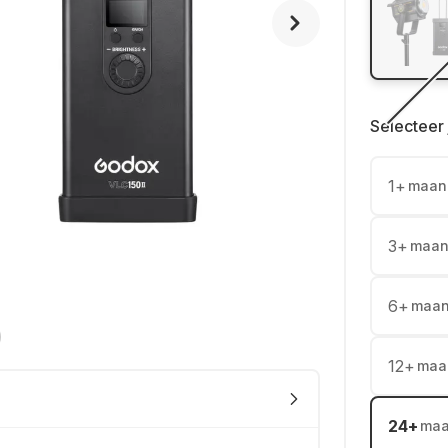
Selecteer 
1
+
maan
3
+
maan
6
+
maa
12
+
maa
24
+
ma