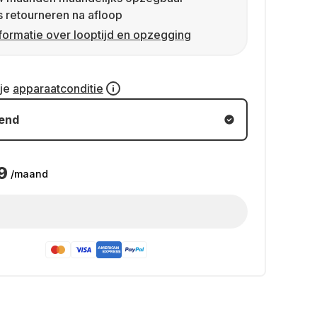
s retourneren na afloop
formatie over looptijd en opzegging
 je
apparaatconditie
kend
9
/maand