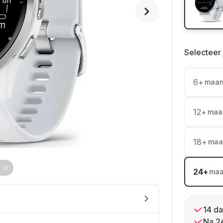
Selecteer 
6
+
maa
12
+
maa
18
+
maa
24
+
ma
14 da
Na 2