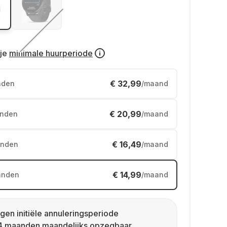
je
minimale huurperiode
€ 32,99
nden
/maand
€ 20,99
nden
/maand
€ 16,49
nden
/maand
€ 14,99
anden
/maand
gen initiële annuleringsperiode
4 maanden maandelijks opzegbaar