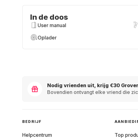
In de doos
User manual
Oplader
Nodig vrienden uit, krijg €30 Grove
Bovendien ontvangt elke vriend die zic
BEDRIJF
AANBIED
Helpcentrum
Top prod