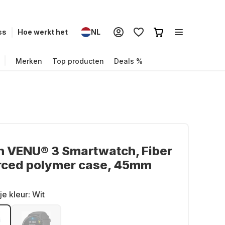
ss
Hoe werkt het
NL
Merken
Top producten
Deals %
n VENU® 3 Smartwatch, Fiber
orced polymer case, 45mm
je kleur:
Wit