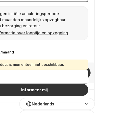
gen initiële annuleringsperiode
4 maanden maandelijks opzegbaar
s bezorging en retour
formatie over looptijd en opzegging
/maand
oduct is momenteel niet beschikbaar.
Nodig vrienden uit
Informeer mij
Nederlands