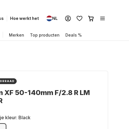
ss
Hoe werkt het
NL
Merken
Top producten
Deals %
OORRAAD
lm XF 50-140mm F/2.8 R LM
R
je kleur:
Black