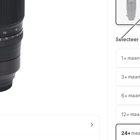
Selecteer 
1
+
maan
3
+
maan
6
+
maa
12
+
maa
24
+
ma