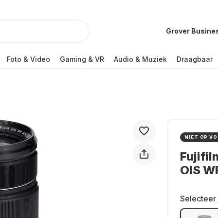
Grover Busine
Foto & Video
Gaming & VR
Audio & Muziek
Draagbaar
NIET OP V
Fujifi
OIS W
Selecteer 