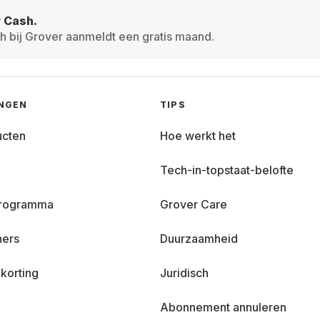
r Cash.
h bij Grover aanmeldt een gratis maand.
INGEN
TIPS
ucten
Hoe werkt het
Tech-in-topstaat-belofte
 programma
Grover Care
ners
Duurzaamheid
korting
Juridisch
Abonnement annuleren