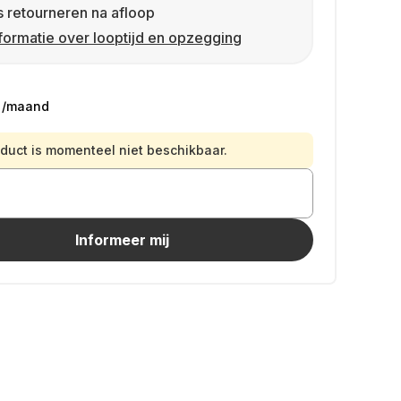
s retourneren na afloop
formatie over looptijd en opzegging
/maand
oduct is momenteel niet beschikbaar.
Informeer mij