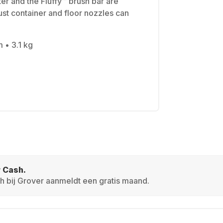
ter and the Fluffy™ brush bar are
st container and floor nozzles can
 • 3.1 kg
r Cash.
h bij Grover aanmeldt een gratis maand.