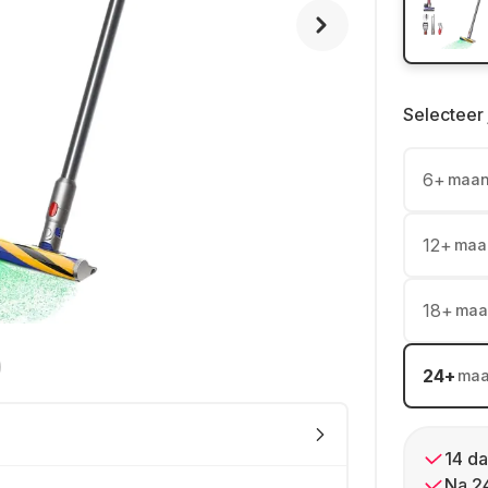
Selecteer 
6
+
maa
12
+
maa
18
+
maa
24
+
ma
14 da
Na 2