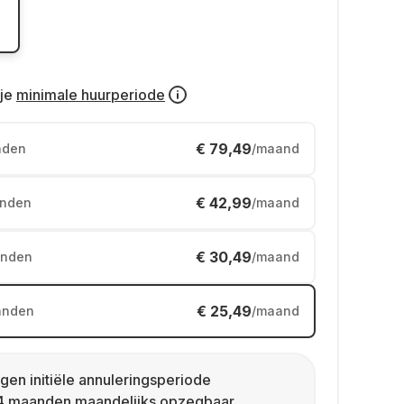
je
minimale huurperiode
€ 79,49
nden
/maand
€ 42,99
nden
/maand
€ 30,49
nden
/maand
€ 25,49
anden
/maand
gen initiële annuleringsperiode
4 maanden maandelijks opzegbaar