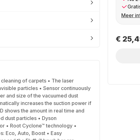
Grati
Meer in
€ 25,
cleaning of carpets • The laser
visible particles • Sensor continuously
er and size of the vacuumed dust
matically increases the suction power if
D shows the amount in real time and
d dust particles • Dyson
r • Root Cyclone™ technology •
s: Eco, Auto, Boost • Easy