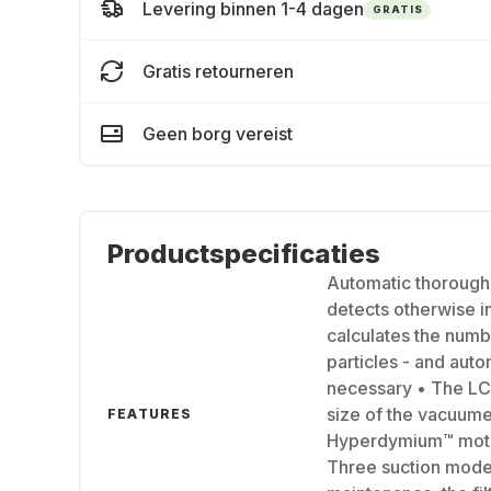
Levering binnen 1-4 dagen
GRATIS
Gratis retourneren
Geen borg vereist
Productspecificaties
Automatic thorough 
detects otherwise in
calculates the numb
particles - and auto
necessary • The LC
size of the vacuume
FEATURES
Hyperdymium™ moto
Three suction mode