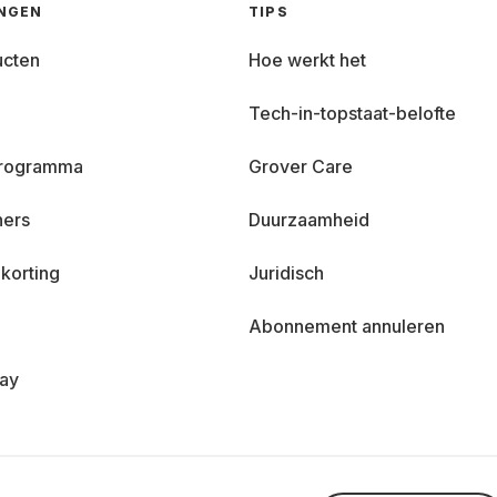
INGEN
TIPS
ucten
Hoe werkt het
Tech-in-topstaat-belofte
 programma
Grover Care
ners
Duurzaamheid
korting
Juridisch
Abonnement annuleren
day