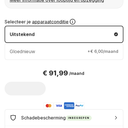
Meer informatie over looptijd en opzegging
Selecteer je
apparaatconditie
Uitstekend
Gloednieuw
+€ 6,00/maand
€ 91,99
/maand
Schadebescherming
INBEGREPEN