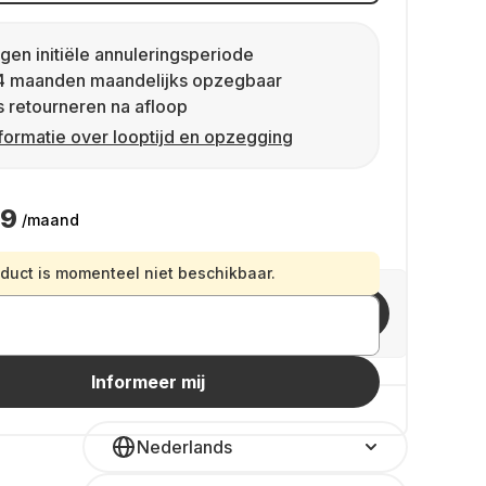
gen initiële annuleringsperiode
4 maanden maandelijks opzegbaar
s retourneren na afloop
formatie over looptijd en opzegging
49
/maand
oduct is momenteel niet beschikbaar.
Nodig vrienden uit
Informeer mij
Nederlands