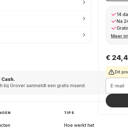
14 da
Na 2
Grati
Meer in
€ 24,
Dit pr
r Cash.
h bij Grover aanmeldt een gratis maand.
E-mail
INGEN
TIPS
ucten
Hoe werkt het