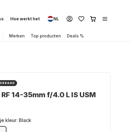
ss
Hoe werkt het
NL
Merken
Top producten
Deals %
OORRAAD
RF 14-35mm f/4.0 L IS USM
je kleur:
Black