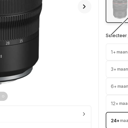
Selecteer 
1
+
maan
3
+
maan
6
+
maa
12
+
maa
24
+
ma