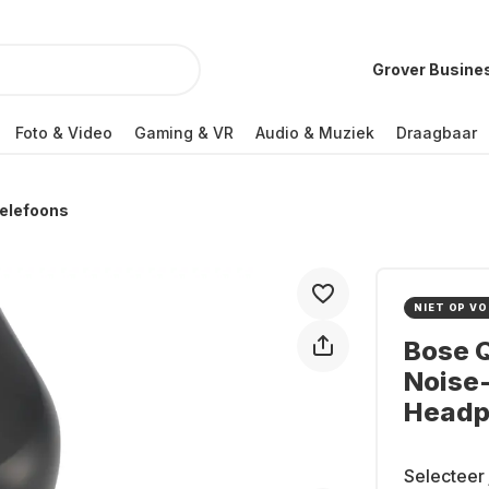
Grover Busine
Foto & Video
Gaming & VR
Audio & Muziek
Draagbaar
telefoons
NIET OP V
Bose Q
Noise-
Headp
Selecteer 