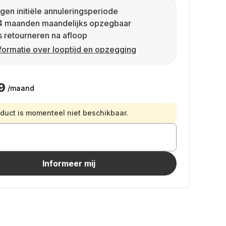
gen initiële annuleringsperiode
4 maanden maandelijks opzegbaar
s retourneren na afloop
formatie over looptijd en opzegging
9
/maand
oduct is momenteel niet beschikbaar.
Informeer mij