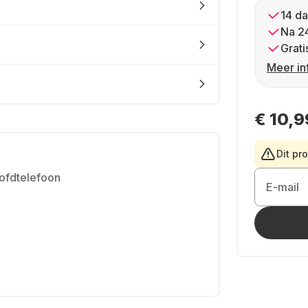
14 da
Na 2
Grati
Meer in
€ 10,9
Dit pr
oofdtelefoon
E-mail