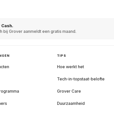
r Cash.
h bij Grover aanmeldt een gratis maand.
INGEN
TIPS
ucten
Hoe werkt het
Tech-in-topstaat-belofte
 programma
Grover Care
ners
Duurzaamheid