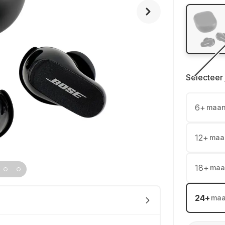
Selecteer 
6
+
maa
12
+
maa
18
+
maa
24
+
ma